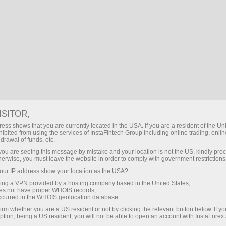
سرمایہ کاروں کے لیے
پی اے ایم ایم سسٹم
پی اے ایم ایم تاجران
ISITOR,
ess shows that you are currently located in the USA. If you are a resident of the Uni
پی اے ایم ایم سسٹم برائے
ibited from using the services of InstaFintech Group including online trading, online
drawal of funds, etc.
مینیجنگ ٹریڈرز
k you are seeing this message by mistake and your location is not the US, kindly pro
herwise, you must leave the website in order to comply with government restrictions
ur IP address show your location as the USA?
انسٹا فاریکس کمپنی کی جانب سے پی اے
sing a VPN provided by a hosting company based in the United States;
ایم ایم سسٹم ایک بہترین ذریعہ ہے کہ اپ
oes not have proper WHOIS records;
سرمایہ کاروں کو راغب کرسکتے ہیں اگر آپ
occurred in the WHOIS geolocation database.
اپنے تجارتی اکاونٹ میں سرمایہ کاری
irm whether you are a US resident or not by clicking the relevant button below. If y
لانا چاھتے ہیں تو پی اے ایم ایم سسٹم آپ
ption, being a US resident, you will not be able to open an account with InstaForex