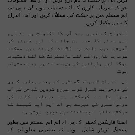
جو کہ سرمایہ کاروں کے لئے دستیاب ہوں گی ، پی ایم
ایم سسٹم میں پراجیکٹ کی سیٹنگ کریں اور اپنے اندراج
کا عمل مکمل کریں
اندراج کے فوری بعد آپ کا اکاونٹ پی اے ایم
ایم سسٹم کا حصہ بن جائے گا اور کمپنی کی
آفیشل ویب سائٹ پر کلائنٹ کیبنٹ میں ممکنہ
سرمایہ کاروں کے لئے مانیٹرنگ کے لئے دستیاب
ہوگا اور پارٹنرز کی ویب سائٹ پر بھی دستیاب
ہوگا
آپ اندراج کے چند گھنٹوں کے بعد سرمایہ کاری
کی درخواست قبول کرنا شروع کردیں گے جن کو آپ
قبول یا رد کرسکتے ہیں سرمایہ کاری کی
درخواستوں کی فہرست پی اے ایم ایم کیبنٹ کے
سیکشن مائی انویسٹمنٹ میں موجود ہوتی ہے
انسٹا فاریکس کمپنی کے پی اے ایم ایم سسٹم میں بطور
مینجنگ ٹریڈر شامل ہونے لئے تفصیلی معلومات کے