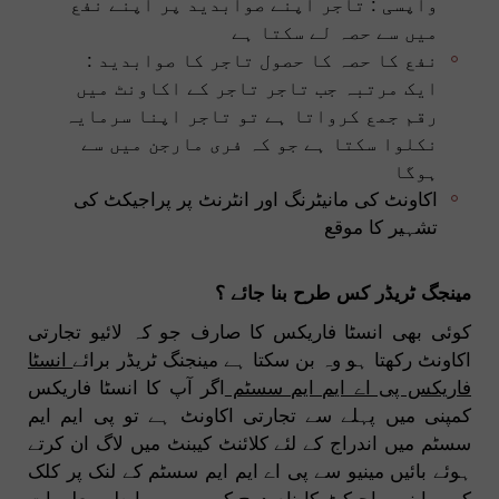
واپسی : تاجر اپنے صوابدید پر اپنے نفع
میں سے حصہ لے سکتا ہے
نفع کا حصہ کا حصول تاجر کا صوابدید :
ایک مرتبہ جب تاجر تاجر کے اکاونٹ میں
رقم جمع کرواتا ہے تو تاجر اپنا سرمایہ
نکلوا سکتا ہے جو کہ فری مارجن میں سے
ہوگا
اکاونٹ کی مانیٹرنگ اور انٹرنٹ پر پراجیکٹ کی
تشہیر کا موقع
مینجگ ٹریڈر کس طرح بنا جائے ؟
کوئی بھی انسٹا فاریکس کا صارف جو کہ لائیو تجارتی
اکاونٹ رکھتا ہو وہ بن سکتا ہے مینجنگ ٹریڈر برائے
انسٹا
فاریکس پی اے ایم ایم سسٹم
اگر آپ کا انسٹا فاریکس
کمپنی میں پہلے سے تجارتی اکاونٹ ہے تو پی ایم ایم
سسٹم میں اندراج کے لئے کلائنٹ کیبنٹ میں لاگ ان کرتے
ہوئے بائیں مینیو سے پی اے ایم ایم سسٹم کے لنک پر کلک
کریں اپنے پراجیکٹ کا نام درج کریں ، وہ رابطہ معلومات