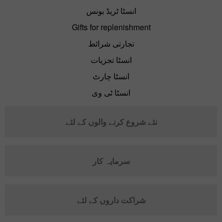
انسٹا ٹریڈ بونس
Gifts for replenishment
تجارتی شرائط
انسٹا تجزیات
انسٹا چارٹ
انسٹا ٹی وی
نئے شروع کرنے والوں کے لئے
سرمایہ کار
شراکت داروں کے لئے