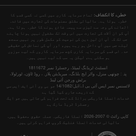
خطرے کا انکشاف:
تمام سرمایہ کاری میں کسی نہ کسی قسم کا
خطرہ ہوتا ہے۔ مالیاتی مشتق مصنوعات کی تجارت میں فائدہ
اٹھانے کی وجہ سے تیزی سے پیسہ ضائع ہونے کا خطرہ ہوتا ہے۔
آپ کو ان آلات کی تجارت میں اس وقت تک مشغول نہیں ہونا چاہئے
جب تک کہ آپ ان لین دین کی نوعیت کو مکمل طور پر نہیں سمجھ
لیتے جس میں آپ داخل ہو رہے ہیں، اور آپ کی نمائش کی حقیقی
حد۔ اس قسم کی سرمایہ کاری کچھ سرمایہ کاروں کے لیے موزوں
ہو سکتی ہے، لیکن یہ سب کے لیے نہیں ہیں۔
انسٹنٹ ٹریڈنگ لمیٹڈ، رجسٹرڈ نمبر 1811672
پتہ: چوتھی منزل، واٹر ایج بلڈنگ، میریڈیئن پلازہ، روڈ ٹاؤن، ٹورٹولا،
برٹش ورجن آئی لینڈ
لائسنس نمبر ایس آئی بی اے/ایل/14/1082 جو بی وی آئی ایف ایس سی
کے ذریعے جاری کیا گیا ہے
خدمات انسٹا فاریکس برانڈ کے تحت فراہم کی جاتی ہیں جو ایک
رجسٹرڈ ٹریڈ مارک ہے
کاپی رائٹ © 2007-2026 انسٹا فاریکس۔ جملہ حقوق محفوظ ہیں.
مالیاتی خدمات انسٹا فنٹیک گروپ فراہم کرتی ہیں۔