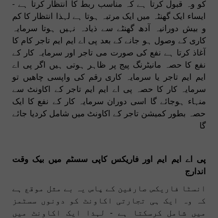
کو وہ قبول کرتا ہے کہ مناسب ربط کا انتظار کرتا ہے -
ایساء ایک گھنٹہ میں ایک مرتبہ ہوتا ہے لہذا انتظار کا کم
و بیش دورانیہ آدھ گھنٹے سے ذیادہ نہیں ہوتا سرمایہ
کاری کے وصول ہو جانے کے بعد پی اے ایم ایم تاجر کام کا
آغاذ کرتا ہے نفع کی صورت می تاجر اور سرمایہ کار کے
نفع کا حصہ مانیٹرنگ پیج پر ظاہر ہوتی ہیں اگر پی اے
ایم ایم تاجر یا سرمایہ کاری رقم کی واپسی چاھیں تو
سرمایہ کار کا حصہ پی اے ایم ایم تاجر کے اکاونٹ سے
منہاء ہوجائے گا اسی دوران سرمایہ کار کے نفع کا ایک
حصہ بطور کمیشن تاجر کے اکاونٹ میں شامل کردیا جائے
گا
پی اے ایم ایم اور فاریکس کاپی سسٹم میں بیک وقت
اندارج
انسٹا فاریکس صارفین کے پاس یہ بے مثل موقع ہے
کہ وہ ایک ہی تجارتی اکاونٹ کو دونوں سسٹمز
میں شامل کرسکتا ہے - لہذا ایک اکاونٹ میں