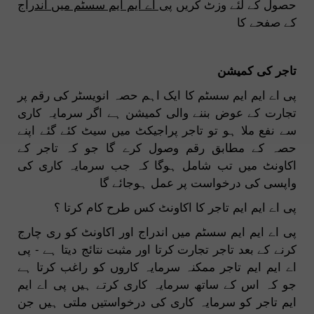
حصول کے لئے وزٹ کریں
پی اے ایم ایم سسٹم میں اندراج
کے صفحے کا
تاجر کی کمیشن
پی اے ایم ایم سسٹم کا ایک اہم حصہ انویسٹر کی رقم پر
تجارت کے عوض بننے والی کمیشن ہے اگر سرمایہ کاری
سے نفع ملا ہو تو تاجر پراجیکٹ میں سیٹ کئے گئے اپنے
حصہ کے مطابق رقم وصول کرے گا جو کہ تاجر کے
اکاونٹ میں تب شامل ہوگا کہ جب سرمایہ کاری کی
واپسی کی درخواست پر عمل ہوجائے گا
پی اے ایم ایم تاجر کا اکاونٹ کس طرح کام کرتا ؟
پی اے ایم ایم سسٹم میں اندراج اور اکاونٹ کو ری چارج
کرنے کے بعد تاجر تجارت کرتا اور مثبت نتائج دیتا ہے - پی
اے ایم ایم تاجر ممکنہ سرمایہ کاروں کو راغب کرتا ہے
جو کہ اس کے ساتھ سرمایہ کاری کرتے ہیں پی اے ایم
ایم تاجر کو سرمایہ کاری کی درخواستیں ملتی ہیں جن