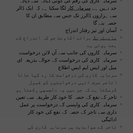
سرمایہ کاری کی رقم کی کوئی ذیادہ سے ذیادہ
حد نہیں ہے
سرمایہ کار
لگا سکتا ہے کہ ایک ڈالر
سے ہزاروں ڈالرز تک جس سے مطابق ان کا
حصہ بنے گا
آسان اور تیز رفتار اندراج
مانیٹرنگ
برائے اکاونٹ جو کہ اندراج کے
بعد ہوتی ہے
سرمایہ کاروں کی جانب سے آن لائن درخواست
سرمایہ کاری کی درخواست کے حوالے بذریعہ ای
میل اور ایس ایم ایس اطلاع
سرمایہ کاری کی درخواست کا رد کیا جانا
: تاجر صرف انہی درخواستوں کو قبول
کرسکتا ہے کہ جن میں وہ دلچسپی رکھتا ہو
تاجر کے نفع کے حصہ کا خود کار طریقہ سے تعین
سرمایہ کاری کی واپسی کے درخواست پر عمل
داری سے تاجر کے حصہ کے نفع کی خود کار
ادائیگی
تاجر کے صوابدید پر سرمایہ کاری کی