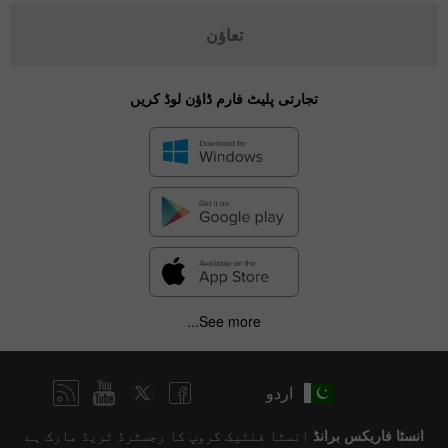
تعاؤن
تجارتی پلیٹ فارم ڈاؤن لوڈ کریں
See more...
اردو
انسٹا فاریکس برانڈ
انسٹا فنٹیک گروپ کا رجسٹرڈ ٹریڈ مارک ہے