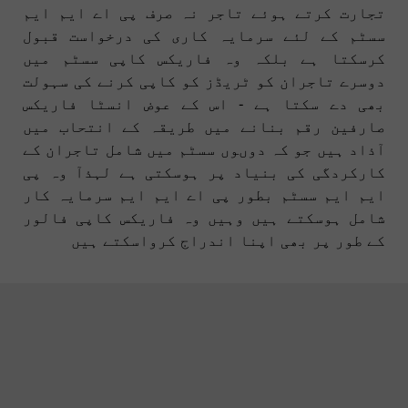
تجارت کرتے ہوئے تاجر نہ صرف پی اے ایم ایم
سسٹم کے لئے سرمایہ کاری کی درخواست قبول
کرسکتا ہے بلکہ وہ فاریکس کاپی سسٹم میں
دوسرے تاجران کو ٹریڈز کو کاپی کرنے کی سہولت
بھی دے سکتا ہے - اس کے عوض انسٹا فاریکس
صارفین رقم بنانے میں طریقہ کے انتحاب میں
آذاد ہیں جو کہ دوںوں سسٹم میں شامل تاجران کے
کارکردگی کی بنیاد پر ہوسکتی ہے لہذآ وہ پی
ایم ایم سسٹم بطور پی اے ایم ایم سرمایہ کار
شامل ہوسکتے ہیں وہیں وہ فاریکس کاپی فالور
کے طور پر بھی اپنا اندراج کرواسکتے ہیں