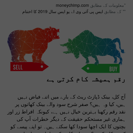
*معلومات کے مطابق
moneychimp.com
** کے مطابق
ایس پی آئی وی اے یو ایس سال 2019 کا اختتام
رقم ہمیشہ کام کرتی ہے
آج کل، بینک ڈپازٹ ریٹ کے بارے میں اتنے فیاض نہیں
ہیں، کیا وہ ہیں؟ صفر شرح سود والے بینک کھاتوں پر
نقد رقم رکھنا بہترین خیال نہیں ہے، کیونکہ افراط زر اور
ہماری غیر مستحکم حقیقت کے دیگر خطرات آپ کی
بچتوں کا ایک اچھا سودا کھا سکتے ہیں۔ تو اپنے پیسے کو