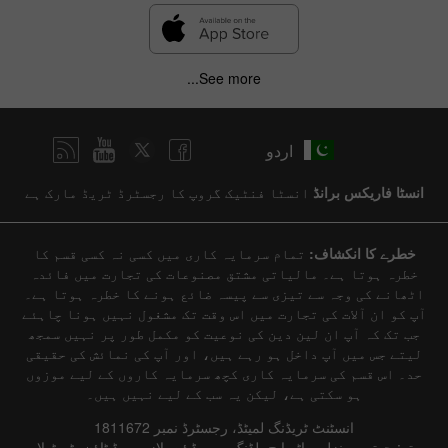
See more...
اردو
انسٹا فاریکس برانڈ
انسٹا فنٹیک گروپ کا رجسٹرڈ ٹریڈ مارک ہے
خطرے کا انکشاف:
تمام سرمایہ کاری میں کسی نہ کسی قسم کا
خطرہ ہوتا ہے۔ مالیاتی مشتق مصنوعات کی تجارت میں فائدہ
اٹھانے کی وجہ سے تیزی سے پیسہ ضائع ہونے کا خطرہ ہوتا ہے۔
آپ کو ان آلات کی تجارت میں اس وقت تک مشغول نہیں ہونا چاہئے
جب تک کہ آپ ان لین دین کی نوعیت کو مکمل طور پر نہیں سمجھ
لیتے جس میں آپ داخل ہو رہے ہیں، اور آپ کی نمائش کی حقیقی
حد۔ اس قسم کی سرمایہ کاری کچھ سرمایہ کاروں کے لیے موزوں
ہو سکتی ہے، لیکن یہ سب کے لیے نہیں ہیں۔
انسٹنٹ ٹریڈنگ لمیٹڈ، رجسٹرڈ نمبر 1811672
پتہ: چوتھی منزل، واٹر ایج بلڈنگ، میریڈیئن پلازہ، روڈ ٹاؤن، ٹورٹولا،