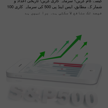
کیسے کام کریں؟ سرمایہ کاری کریں! تاریخی اعداد و
شمار کے مطابق، ایس اینڈ پی 500 کی سرمایہ کاری 100
فیصد تک منافع لا سکتی ہے۔ برا نہیں ہے