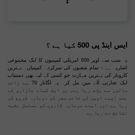
720p
00:00
ایس اینڈ پی 500 کیا ہے ؟
یہ سب سے اوپر 500 امریکی کمپنیوں کا ایک مجموعی
اشاریہ ہے - تمام شعبوں کی سرکردہ کمپنیاں۔ بہترین
کاروبار کی بہترین مہارت جو کسی کے لیے بھی دستیاب
ایک تجارتی آلے میں مل کر۔ یہ لگاتار 70 سے زائد
سالوں سے بڑھ رہا ہے، ہر ایک کساد بازاری کے
بعد اپنے اوپر کی جانب سفر کو دوبارہ شروع کر
رہا ہے اور اپنے سرمایہ کاروں کو مسلسل مثبت
نتائج دے رہا ہے