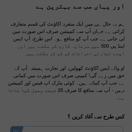
اور یہاں سب سے بہترین ہے
ہم نے حال ہی میں ایک منفرد اکاؤنٹ کی قسم متعارف
کرائی ہے جہاں آپ سے کمیشن صرف اس صورت میں
لی جاتی ہے جب آپ کو منافع ہو۔ اس طرح، آپ ایس
اینڈ پی 500 میں سرمایہ کاری کر سکتے ہیں اور
اپنے تجارتی اخراجات کو کم کر سکتے ہیں
او وائے ایس اکاؤنٹ کھولیں، اور تجارت ہمیشہ آپ کے
حق میں رہے گی! کمپنی صرف اس صورت میں کماتی
ہے جب آپ کماتے ہیں۔ کوئی مارک اپ فیس اور کمیشن
نہیں - آپ سے منافع کا صرف 25 فیصد وصول کیا جاتا
ہے۔
کس طرح سے آغاذ کریں ؟
01