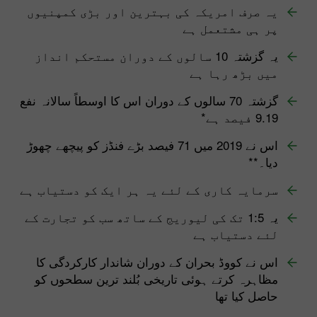
یہ صرف امریکہ کی بہترین اور بڑی کمپنیوں
پر ہی مشتعمل ہے
یہ گزشتہ 10 سالوں کے دوران مستحکم انداز
میں بڑھ رہا ہے
گزشتہ 70 سالوں کے دوران اس کا اوسطاً سالانہ نفع
9.19 فیصد ہے*
اس نے 2019 میں 71 فیصد بڑے فنڈز کو پیچھے چھوڑ
دیا۔**
سرمایہ کاری کے لئے یہ ہر ایک کو دستیاب ہے
یہ 1:5 تک کی لیوریج کے ساتھ سب کو تجارت کے
لئے دستیاب ہے
اس نے کووڈ بحران کے دوران شاندار کارکردگی کا
مظاہرہ کرتے ہوئی تاریخی بُلند ترین سطحوں کو
حاصل کیا تھا