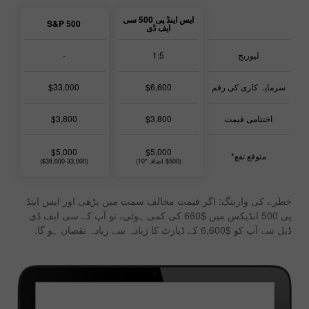
ایس اینڈ پی 500 سی
S&P 500
ایف ڈی
لیوریج
1:5
-
سرمایہ کاری کی رقم
$6,600
$33,000
اختتامی قیمت
$3,800
$3,800
$5,000
$5,000
متوقع نفع*
($500 اضافہ*10)
($38,000-33,000)
خطرے کی وارننگ: اگر قیمت مخالف سمت میں بڑھی اور ایس اینڈ
پی 500 انڈیکس میں $660 کی کمی ہوئی، تو آپ کے سی ایف ڈی
ڈیل سے
آپ کو $6,600 کے ڈپازٹ کا زیادہ سے زیادہ نقصان ہو گا
.