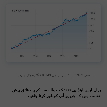
سال 1945 سے ایس این پی 500 کا لوگارتھمک چارٹ
یہاں ایس اینڈ پی 500 کے حوالے سے کچھ حقائق پیشِ
خدمت ہیں کہ جن پر آپ کو غور کرنا چاھیے