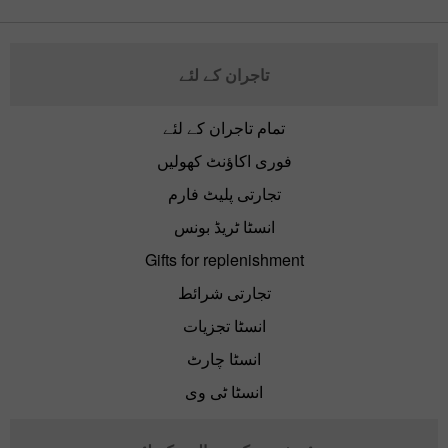
تاجران کے لئے
تمام تاجران کے لئے
فوری اکاؤنٹ کھولیں
تجارتی پلیٹ فارم
انسٹا ٹریڈ بونس
Gifts for replenishment
تجارتی شرائط
انسٹا تجزیات
انسٹا چارٹ
انسٹا ٹی وی