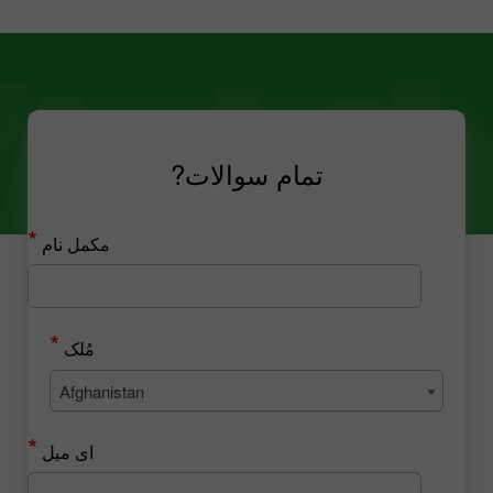
تمام سوالات?
*
مکمل نام
*
مُلک
Afghanistan
*
ای میل