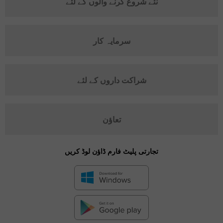
نئے شروع کرنے والوں کے لئے
سرمایہ کار
شراکت داروں کے لئے
تعاؤن
تجارتی پلیٹ فارم ڈاؤن لوڈ کریں