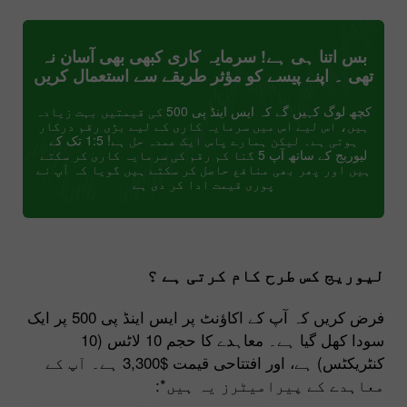
بس اتنا ہی ہے! سرمایہ کاری کبھی بھی آسان نہ
تھی ۔ اپنے پیسے کو مؤثر طریقے سے استعمال کریں
کچھ لوگ کہیں گے کہ ایس اینڈ پی 500 کی قیمتیں بہت زیادہ
ہیں، اس لیے اس میں سرمایہ کاری کے لیے بڑی رقم درکار
ہوتی ہے۔ لیکن ہمارے پاس ایک عمدہ حل ہے! 1:5 تک کے
لیوریج کے ساتھ آپ 5 گنا کم رقم کی سرمایہ کاری کر سکتے
ہیں اور پھر بھی منافع حاصل کر سکتے ہیں گویا کہ آپ نے
پوری قیمت ادا کر دی ہے
لیوریج کس طرح کام کرتی ہے ؟
فرض کریں کہ آپ کے اکاؤنٹ پر ایس اینڈ پی 500 پر ایک
سودا کھل گیا ہے۔ معاہدے کا حجم 10 لاٹس (10
کنٹریکٹس) ہے، اور افتتاحی قیمت $3,300 ہے۔ آپ کے
معاہدے کے پیرامیٹرز یہ ہیں*: