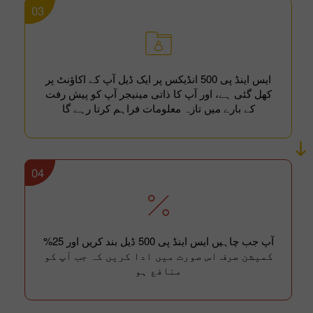
03
ایس اینڈ پی 500 انڈیکس پر ایک ڈیل آپ کے اکاؤنٹ پر
کھل گئی ہے، اور آپ کا ذاتی مینیجر آپ کو پیش رفت
کے بارے میں تازہ معلومات فراہم کرتا رہے گا
04
آپ جب چاہیں ایس اینڈ پی 500 ڈیل بند کریں اور 25%
کمیشن صرف اس صورت میں ادا کریں کہ جب آپ کو
منافع ہو