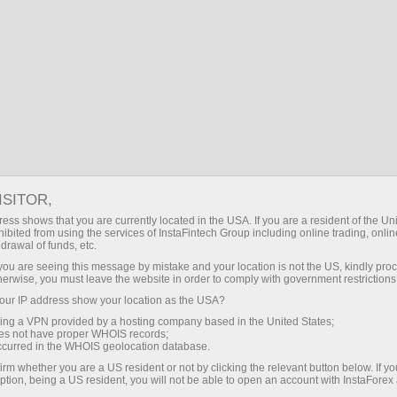
نو آموز کے لیے
نیاء شروع کرنے والوں کے لئے تجزیات
نیاء شروع کرنے والوں کے لئے
ISITOR,
ess shows that you are currently located in the USA. If you are a resident of the Uni
تجزیات
ibited from using the services of InstaFintech Group including online trading, online
drawal of funds, etc.
k you are seeing this message by mistake and your location is not the US, kindly pro
آپ میں سے جنہوں نے ابھی فاریکس تجارت شروع کی ہے،
herwise, you must leave the website in order to comply with government restrictions
ہم نے تجزیاتی مواد کا انتخاب تیار کیا ہے۔ یہ مضامین آپ
ur IP address show your location as the USA?
کو مالیاتی انسٹرومنٹ کا انتخاب کرنے، تکنیکی تجزیے کے
sing a VPN provided by a hosting company based in the United States;
ساتھ کام کرنے کا طریقہ دکھانے میں مدد دیں گے، اور آپ
oes not have proper WHOIS records;
occurred in the WHOIS geolocation database.
کو اپنی تجارتی حکمت عملی تیار کرنے کے لئے اندازہ فراہم
کریں گے
irm whether you are a US resident or not by clicking the relevant button below. If y
ption, being a US resident, you will not be able to open an account with InstaForex