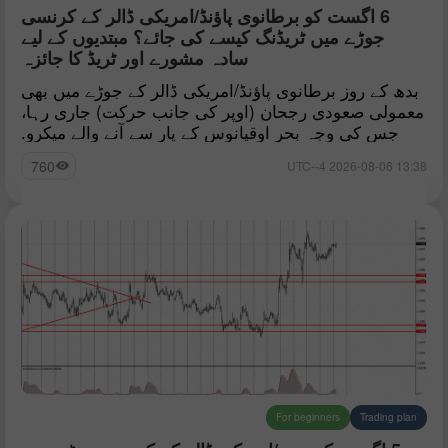
6 اگست کو برطانوی پاؤنڈ/امریکی ڈالر کے کرنسی
جوڑے میں ٹریڈنگ کیسے کی جائے؟ مبتدیوں کے لیے
سادہ مشورے اور ٹریڈ کا جائزہ
بدھ کے روز برطانوی پاؤنڈ/امریکی ڈالر کے جوڑے میں بھی
معمولی صعودی رجحان (اوپر کی جانب حرکت) جاری رہا،
جس کی وجہ بحرِ اوقیانوس کے پار سے آنے والے میکرو.
760
13:38 2026-08-06 UTC--4
For beginners
Trading plan