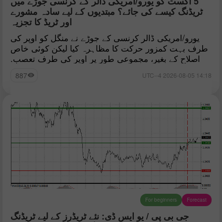
5 اگست کو یورو/امریکی ڈالر کے کرنسی جوڑے میں
ٹریڈنگ کیسے کی جائے؟ مبتدیوں کے لیے سادہ مشورے
اور ٹریڈ کا تجزیہ
یورو/امریکی ڈالر کرنسی کے جوڑے نے منگل کو اوپر کی
طرف بہت کمزور حرکت کا مظاہرہ کیا لیکن کوئی خاص
اصلاح کے بغیر، مجموعی طور پر اوپر کی طرف تعصب.
887
14:18 2026-08-05 UTC--4
For beginners
Forecast
جی بی پی / یو ایس ڈی: نئے ٹریڈرز کے لیے ٹریڈنگ