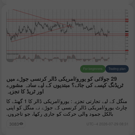
For beginners
Trading plan
29 جولائی کو یورو/امریکی ڈالر کرنسی جوڑے میں
ٹریڈنگ کیسے کی جائے؟ مبتدیوں کے لیے سادہ مشورے
اور ٹریڈ کا تجزیہ
منگل کے لیے تجارتی تجزیہ: یورو/امریکی ڈالر کا 1 گھنٹے کا
چارٹ یورو/امریکی ڈالر کرنسی کے جوڑے نے منگل کو اپنی
بالکل جمود والی حرکت کو جاری رکھا، جو تاجروں.
3083
08:31 2026-07-29 UTC--4