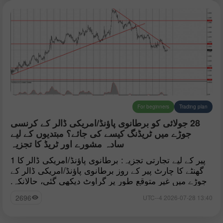
For beginners
Trading plan
28 جولائی کو برطانوی پاؤنڈ/امریکی ڈالر کے کرنسی
جوڑے میں ٹریڈنگ کیسے کی جائے؟ مبتدیوں کے لیے
سادہ مشورے اور ٹریڈ کا تجزیہ
پیر کے لیے تجارتی تجزیہ: برطانوی پاؤنڈ/امریکی ڈالر کا 1
گھنٹے کا چارٹ پیر کے روز برطانوی پاؤنڈ/امریکی ڈالر کے
جوڑے میں غیر متوقع طور پر گراوٹ دیکھی گئی، حالانکہ.
2696
13:40 2026-07-28 UTC--4