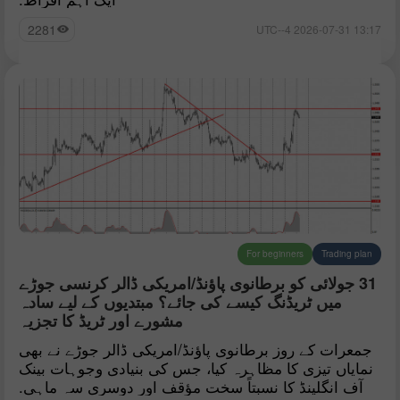
2281
13:17 2026-07-31 UTC--4
For beginners
Trading plan
31 جولائی کو برطانوی پاؤنڈ/امریکی ڈالر کرنسی جوڑے
میں ٹریڈنگ کیسے کی جائے؟ مبتدیوں کے لیے سادہ
مشورے اور ٹریڈ کا تجزیہ
جمعرات کے روز برطانوی پاؤنڈ/امریکی ڈالر جوڑے نے بھی
نمایاں تیزی کا مظاہرہ کیا، جس کی بنیادی وجوہات بینک
آف انگلینڈ کا نسبتاً سخت مؤقف اور دوسری سہ ماہی.