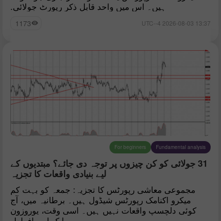
ہیں۔ اس میں واحد قابلِ ذکر رپورٹ جولائی.
1173
13:37 2026-08-03 UTC--4
For beginners
Fundamental analysis
31 جولائی کو کن چیزوں پر توجہ دی جائے؟ مبتدیوں کے
لیے بنیادی واقعات کا تجزیہ
مجموعی معاشی رپورٹس کا تجزیہ: جمعہ کو بہت کم
میکرو اکنامک رپورٹس شیڈول ہیں۔ برطانیہ میں، آج
کوئی دلچسپ واقعات نہیں ہیں۔ اسی وقت، یوروزون
ایک اہم افراط.