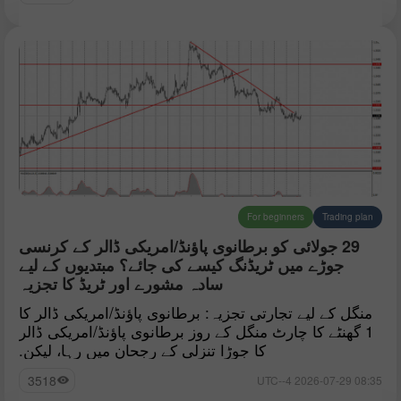
For beginners
Trading plan
29 جولائی کو برطانوی پاؤنڈ/امریکی ڈالر کے کرنسی
جوڑے میں ٹریڈنگ کیسے کی جائے؟ مبتدیوں کے لیے
سادہ مشورے اور ٹریڈ کا تجزیہ
منگل کے لیے تجارتی تجزیہ: برطانوی پاؤنڈ/امریکی ڈالر کا
1 گھنٹے کا چارٹ منگل کے روز برطانوی پاؤنڈ/امریکی ڈالر
کا جوڑا تنزلی کے رجحان میں رہا، لیکن.
3518
08:35 2026-07-29 UTC--4