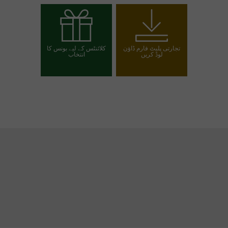
تجارتی اکاؤنٹ کھولیں
ڈیمو اکاؤنٹ کھولیں
تجارتی پلیٹ فارم ڈاؤن
کلائنٹس کے لیے بونس کا
لوڈ کریں
انتخاب
اپنا بونس منتخب کریں