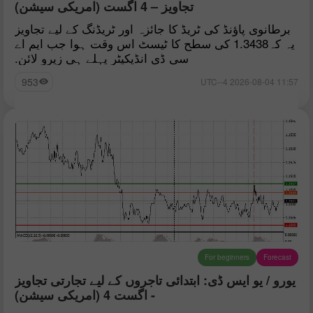
تجاویز – 4 اگست (امریکی سیشن)
برطانوی پاؤنڈ کی ٹریڈ کا جائزہ اور ٹریڈنگ کے لیے تجاویز
یہ کہ1.3438 کی سطح کا ٹیسٹ اس وقت ہوا جب ایم اے
سی ڈی انڈیکیٹر پہلے ہی زیرو لائن.
953
11:57 2026-08-04 UTC--4
For beginners
Forecast
یورو / یو ایس ڈی: ابتدائی تاجروں کے لیے تجارتی تجاویز
- اگست 4 (امریکی سیشن)