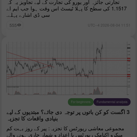
تجارتی جائزہ اور یورو کی تجارت کے لیے تجاویز یہ کہ
1.1517 کی سطح کا پہلا ٹیسٹ اس وقت ہوا جب ایم اے
سی ڈی اشارے پہلے.
555
11:51 2026-08-04 UTC--4
For beginners
Fundamental analysis
3 اگست کو کن باتوں پر توجہ دی جائے؟ مبتدیوں کے لیے
بنیادی واقعات کا تجزیہ
مجموعی معاشی رپورٹس کا تجزیہ: پیر کے روز بہت کم
میکرو اکنامک رپورٹس یا اعداد و شمار جاری ہونے والے