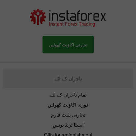
تجارتی اکاؤنٹ کھولیں
تاجران کے لئے
تمام تاجران کے لئے
فوری اکاؤنٹ کھولیں
تجارتی پلیٹ فارم
انسٹا ٹریڈ بونس
Gifts for replenishment