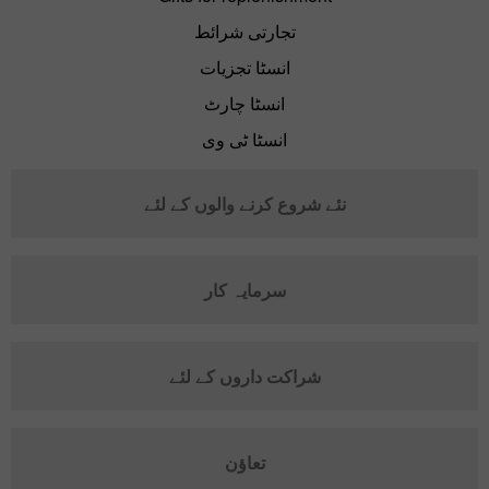
تجارتی شرائط
انسٹا تجزیات
انسٹا چارٹ
انسٹا ٹی وی
نئے شروع کرنے والوں کے لئے
سرمایہ کار
شراکت داروں کے لئے
تعاؤن