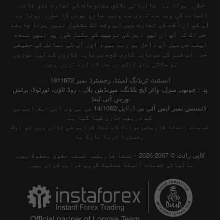
خطرہ ہوتا ہے۔ مالیاتی مشتق مصنوعات کی تجارت میں فائدہ
اٹھانے کی وجہ سے تیزی سے پیسہ ضائع ہونے کا خطرہ ہوتا ہے۔
آپ کو ان آلات کی تجارت میں اس وقت تک مشغول نہیں ہونا چاہئے
جب تک کہ آپ ان لین دین کی نوعیت کو مکمل طور پر نہیں سمجھ
لیتے جس میں آپ داخل ہو رہے ہیں، اور آپ کی نمائش کی حقیقی
حد۔ اس قسم کی سرمایہ کاری کچھ سرمایہ کاروں کے لیے موزوں
ہو سکتی ہے، لیکن یہ سب کے لیے نہیں ہیں۔
انسٹنٹ ٹریڈنگ لمیٹڈ، رجسٹرڈ نمبر 1811672
پتہ: چوتھی منزل، واٹر ایج بلڈنگ، میریڈیئن پلازہ، روڈ ٹاؤن، ٹورٹولا، برٹش
ورجن آئی لینڈ
لائسنس نمبر ایس آئی بی اے/ایل/14/1082 جو بی وی آئی ایف ایس سی
کے ذریعے جاری کیا گیا ہے
خدمات انسٹا فاریکس برانڈ کے تحت فراہم کی جاتی ہیں جو ایک
رجسٹرڈ ٹریڈ مارک ہے
کاپی رائٹ © 2007-2026 انسٹا فاریکس۔ جملہ حقوق محفوظ ہیں.
مالیاتی خدمات انسٹا فنٹیک گروپ فراہم کرتی ہیں۔