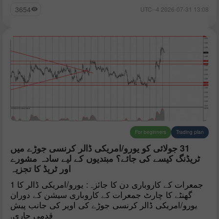
3654
13:08 2026-07-31 UTC--4
For beginners
Trading plan
31 جولائی کو یورو/امریکی ڈالر کرنسی جوڑے میں
ٹریڈنگ کیسے کی جائے؟ مبتدیوں کے لیے سادہ مشورے
اور ٹریڈ کا تجزیہ
جمعرات کے کاروباری دن کا جائزہ: یورو/امریکی ڈالر کا 1
گھنٹے کا چارٹ جمعرات کے کاروباری سیشن کے دوران
یورو/امریکی ڈالر کرنسی جوڑے کی اوپر کی جانب پیش
قدمی جاری.