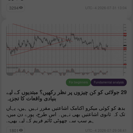
3294
13:04 2026-07-31 UTC--4
For beginners
Fundamental analysis
29 جولائی کو کن چیزوں پر نظر رکھیں؟ مبتدیوں کے لیے
بنیادی واقعات کا تجزیہ
بدھ کو کوئی میکرو اکنامک اشاعتیں مقرر نہیں ہیں، یہاں
تک کہ ثانوی اشاعتیں بھی نہیں۔ اس طرح، پورے دن میں،
ہم سب سے چھوٹی ٹائم فریم کے لیے بھی،.
1801
08:41 2026-07-29 UTC--4