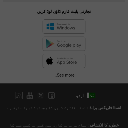
تجارتی پلیٹ فارم ڈاؤن لوڈ کریں
See more...
اردو
انسٹا فاریکس برانڈ
انسٹا فنٹیک گروپ کا رجسٹرڈ ٹریڈ مارک ہے
خطرے کا انکشاف:
تمام سرمایہ کاری میں کسی نہ کسی قسم کا