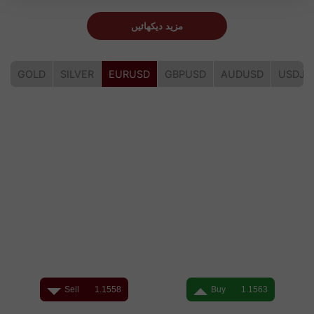
مزید دیکھائیں