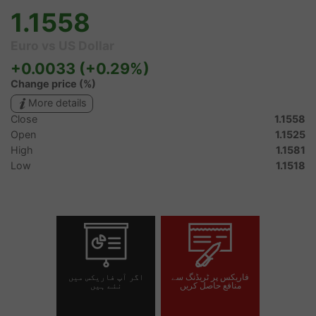
فاریکس پر ٹریڈنگ سے
اگر آپ فاریکس میں
منافع حاصل کریں
نئے ہیں