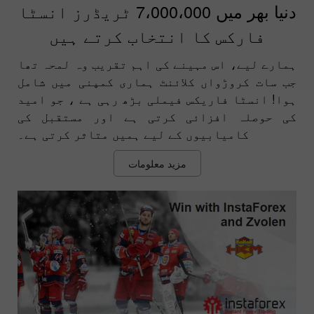
دنیا بھر میں 7،000،000 ٹریڈرز انسٹا
فارکس کا انتخاب کرتے ہیں
ہمارے لیے، اس مہینے کی اہم تقریب وہ لمحہ تھا
جب سات کروڑواں کلائنٹ ہماری کمپنی میں شامل
ہوا! انسٹا فاریکس فیملی بڑھ رہی ہے ، جو امید
کی حوصلہ افزائی کرتی ہے اور مستقبل کی
کامیابیوں کے لیے ہمیں متاثر کرتی ہے۔
مزید معلومات