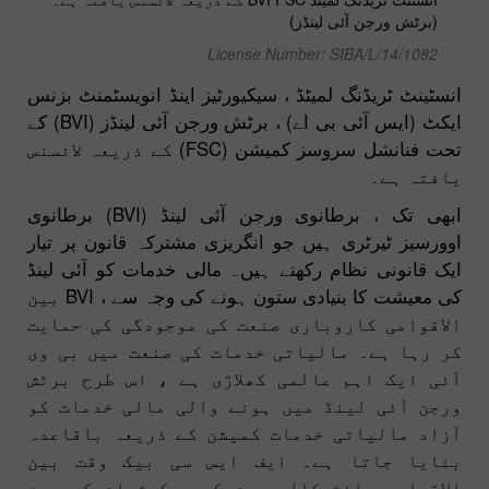
(برٹش ورجن آئی لینڈز)
License Number: SIBA/L/14/1082
انسٹینٹ ٹریڈنگ لمیٹڈ ، سیکیورٹیز اینڈ انویسٹمنٹ بزنس
ایکٹ (ایس آئی بی اے) ، برٹش ورجن آئی لینڈز (BVI) کے
تحت فنانشل سروسز کمیشن (FSC) کے ذریعہ لائسنس
یافتہ ہے۔
ابھی تک ، برطانوی ورجن آئی لینڈ (BVI) برطانوی
اوورسیز ٹیرٹری ہیں جو انگریزی مشترکہ قانون پر تیار
ایک قانونی نظام رکھتے ہیں۔ مالی خدمات کو آئی لینڈ
کی معیشت کا بنیادی ستون ہونے کی وجہ سے ، BVI بین
الاقوامی کاروباری صنعت کی موجودگی کی حمایت
کر رہا ہے۔ مالیاتی خدمات کی صنعت میں بی وی
آئی ایک اہم عالمی کھلاڑی ہے ، اس طرح برٹش
ورجن آئی لینڈ میں ہونے والی مالی خدمات کو
آزاد مالیاتی خدمات کمیشن کے ذریعہ باقاعدہ
بنایا جاتا ہے۔ ایف ایس سی بیک وقت بین
الاقوامی وائٹ کالر جرم کی روک تھام کے بین