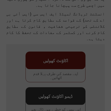
میں اچھی طرح سے پہچانا جاتا ہے۔
انسٹنٹ ٹریڈنگ لمیٹڈ ایف ایس سی (ایس آئی بی
اے کے تحت) کے قواعد کے مطابق کام کرتا ہے اور
کلائنٹس کو ترجیحی شفافیت ، قانون کے مطابق
کام کرنے اور کسٹمر کے مفادات کے تحفظ کا کام
دیتا ہے۔
اکاؤنٹ کھولیں
اپنے مقصد کی طرف پہلا قدم
اٹھائیں۔
ڈیمو اکاؤنٹ کھولیں
اپنے پیسے کو خطرے میں ڈالے بغیر