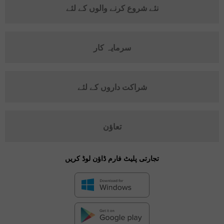
نئے شروع کرنے والوں کے لئے
سرمایہ کار
شراکت داروں کے لئے
تعاؤن
تجارتی پلیٹ فارم ڈاؤن لوڈ کریں