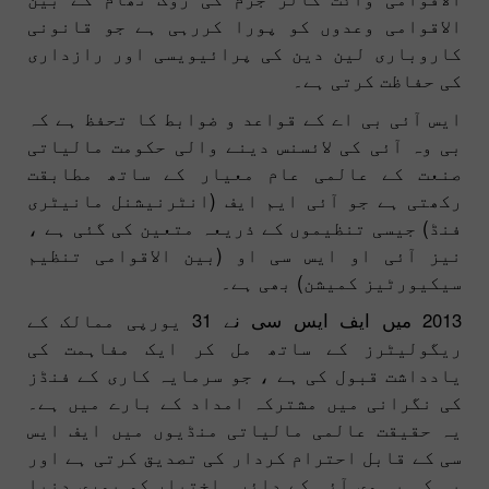
الاقوامی وعدوں کو پورا کررہی ہے جو قانونی
کاروباری لین دین کی پرائیویسی اور رازداری
کی حفاظت کرتی ہے۔
ایس آئی بی اے کے قواعد و ضوابط کا تحفظ ہے کہ
بی وہ آئی کی لائسنس دینے والی حکومت مالیاتی
صنعت کے عالمی عام معیار کے ساتھ مطابقت
رکھتی ہے جو آئی ایم ایف (انٹرنیشنل مانیٹری
فنڈ) جیسی تنظیموں کے ذریعہ متعین کی گئی ہے ،
نیز آئی او ایس سی او (بین الاقوامی تنظیم
سیکیورٹیز کمیشن) بھی ہے۔
2013 میں ایف ایس سی نے 31 یورپی ممالک کے
ریگولیٹرز کے ساتھ مل کر ایک مفاہمت کی
یادداشت قبول کی ہے ، جو سرمایہ کاری کے فنڈز
کی نگرانی میں مشترکہ امداد کے بارے میں ہے۔
یہ حقیقت عالمی مالیاتی منڈیوں میں ایف ایس
سی کے قابل احترام کردار کی تصدیق کرتی ہے اور
یہ کہ بی وی آئی کے دائرہ اختیار کو پوری دنیا