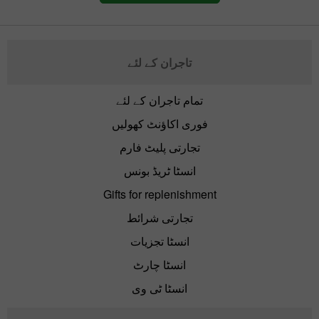
تاجران کے لئے
تمام تاجران کے لئے
فوری اکاؤنٹ کھولیں
تجارتی پلیٹ فارم
انسٹا ٹریڈ بونس
Gifts for replenishment
تجارتی شرائط
انسٹا تجزیات
انسٹا چارٹ
انسٹا ٹی وی