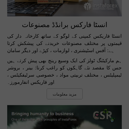
انسٹا فارکس برانڈڈ مصنوعات
انسٹا فاریکس کمپنی کے لوگو کے ساتھ کارخانہ دار کی
قیمتوں پر مختلف مصنوعات خریدنے کی پیشکش کرتا
ہے: آفس اسٹیشنری ، لوازمات ، کپڑے اور دیگر سامان
ہم مارکیٹنگ ٹولز کی ایک وسیع رینج بھی پیش کرتے ہیں
جس کا مقصد نئے گاہکوں کو راغب کرنا: بینر ، بروشر
ٹیمپلیٹس ، مختلف تربیتی مواد ، خصوصی سرٹیفکیٹس ،
اور فاریکس انفارمورز۔
مزید معلومات