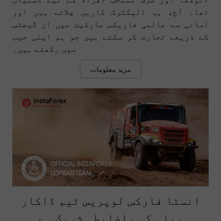
تھا۔ آج، ہم الیکٹرک کاریں چلاتے ہیں اور
آسانی سے عالمی فاریکس مارکیٹ میں ان گیجٹس
کے ذریعے تجارت کر سکتے ہیں جو ہم اپنی جیب
میں رکھتے ہیں۔
مزید معلومات
انسٹا فارکس لوپریس ٹیم ڈاکار
ریلی کی باضابطہ شریک ہے