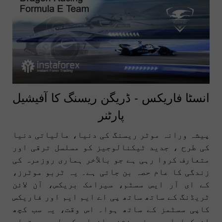
انسٹا فاریکس - ڈریگن ریسنگ کا آفیشیل
پارٹنر
پیشہ ورانہ موٹر ریسنگ کی دنیا، مالیاتی دنیا
کی طرح ، جدید ٹیکنالوجیز کو مسلسل ترقی اور
متعارف کروا رہی ہے جو بالآخر ہماری روزمرہ کی
زندگی کا عام حصہ بن جاتی ہے۔ یہ ٹربو موٹرز،
کے ای آر ایس سسٹم، سیرامک بریکس، آن لائن
ٹریڈنگ کے ساتھ ساتھ پی اے ایم ایم اور فاریکس
کاپی سسٹمز کے ساتھ ہوا۔ اس وقت، یہ سب کچھ
انوکھا اور صرف منتخب افراد کے لیے دستیاب