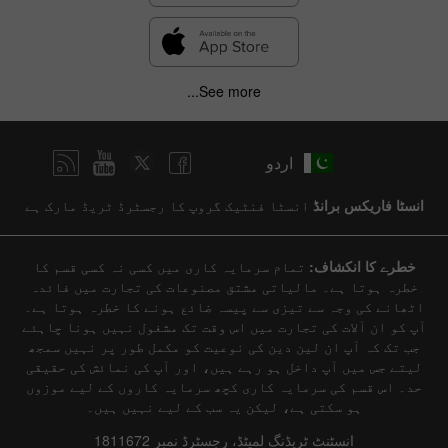
See more...
اردو
انسٹا فاریکس برانڈ
انسٹا فنٹیک گروپ کا رجسٹرڈ ٹریڈ مارک ہے
خطرے کا انکشاف:
تمام سرمایہ کاری میں کسی نہ کسی قسم کا
خطرہ ہوتا ہے۔ مالیاتی مشتق مصنوعات کی تجارت میں فائدہ
اٹھانے کی وجہ سے تیزی سے پیسہ ضائع ہونے کا خطرہ ہوتا ہے۔
آپ کو ان آلات کی تجارت میں اس وقت تک مشغول نہیں ہونا چاہئے
جب تک کہ آپ ان لین دین کی نوعیت کو مکمل طور پر نہیں سمجھ
لیتے جس میں آپ داخل ہو رہے ہیں، اور آپ کی نمائش کی حقیقی
حد۔ اس قسم کی سرمایہ کاری کچھ سرمایہ کاروں کے لیے موزوں
ہو سکتی ہے، لیکن یہ سب کے لیے نہیں ہیں۔
انسٹنٹ ٹریڈنگ لمیٹڈ، رجسٹرڈ نمبر 1811672