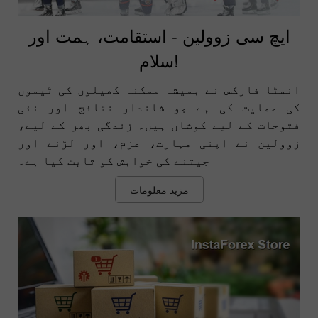
ایچ سی زوولین - استقامت، ہمت اور
سلام!
انسٹا فارکس نے ہمیشہ ممکنہ کھیلوں کی ٹیموں
کی حمایت کی ہے جو شاندار نتائج اور نئی
فتوحات کے لیے کوشاں ہیں۔ زندگی بھر کے لیے،
زوولین نے اپنی مہارت، عزم، اور لڑنے اور
جیتنے کی خواہش کو ثابت کیا ہے۔
مزید معلومات