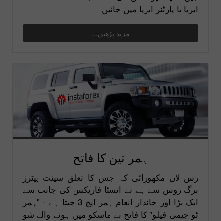
ایریا یا پارٹنر ایریا میں جائیں
مزید پڑھیں...
ہمر تین کا فاتح
رس لان مکھورائی کہ جس کا تعلق سینٹ پیٹرز
برگ روس سے ہے نے انسٹا فاریکس کی جانب سے
ایک بڑا اور جاندار انعام ہمر ایچ 3 جیتا ہے - "ہمر
ٹو جیمی فیلو" کا فاتح نے ماسکو میں ہونے والے شو