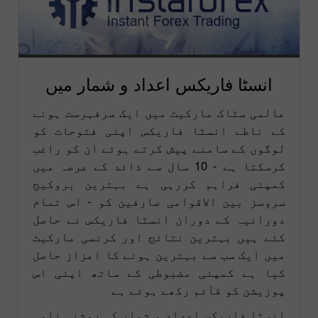
انسٹا فاریکس اعداد و شمار میں
عالمی سٹاک مارکیٹ میں ایک سرفہرست ہونے
کے ناطے انسٹا فاریکس اپنی فتوحات کو
لوگوں کے سامنے پیش کرتے ہوئے ان کو راغب
کرسکتا ہے - 10 سال سے ذائد کے عرصہ میں
کمپنی فراہم کررہی ہے بہترین بروکیج
سروسز بین الاقوامی صارفین کو - اس تمام
دورانیہ کے دوران انسٹا فاریکس نے حاصل
کئے ہیں بہترین نتائج اور کرنسی مارکیٹ
میں ایک سب سے بہترین ہونے کا اعزاز حاصل
کیا ہے کمپنی مضبوطی کے ساتھ اپنی اس
پوزیشن کو قآئم رکھے ہوئے ہے
انسٹا فاریکس اعداد و شمار کی روشنی نامی