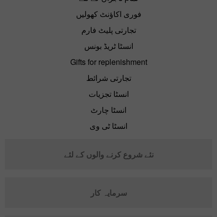
فوری اکاؤنٹ کھولیں
تجارتی پلیٹ فارم
انسٹا ٹریڈ بونس
Gifts for replenishment
تجارتی شرائط
انسٹا تجزیات
انسٹا چارٹ
انسٹا ٹی وی
نئے شروع کرنے والوں کے لئے
سرمایہ کار