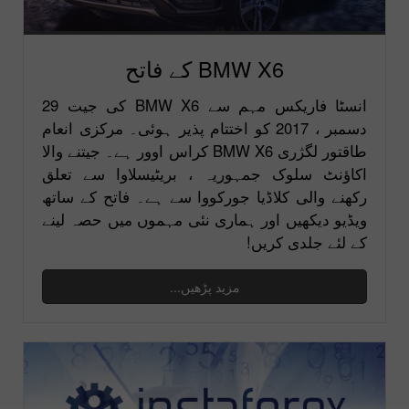
BMW X6 کے فاتح
انسٹا فاریکس مہم سے BMW X6 کی جیت 29
دسمبر ، 2017 کو اختتام پذیر ہوئی۔ مرکزی انعام
طاقتور لگژری BMW X6 کراس اوور ہے۔ جیتنے والا
اکاؤنٹ سلوک جمہوریہ ، بریٹیسلاوا سے تعلق
رکھنے والی کلاڈیا جورکووا سے ہے۔ فاتح کے ساتھ
ویڈیو دیکھیں اور ہماری نئی مہموں میں حصہ لینے
کے لئے جلدی کریں!
مزید پڑھیں...