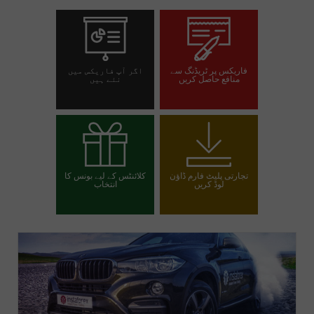
فاریکس پر ٹریڈنگ سے
اگر آپ فاریکس میں
منافع حاصل کریں
نئے ہیں
تجارتی اکاؤنٹ کھولیں
ڈیمو اکاؤنٹ کھولیں
تجارتی پلیٹ فارم ڈاؤن
کلائنٹس کے لیے بونس کا
لوڈ کریں
انتخاب
اپنا بونس منتخب کریں