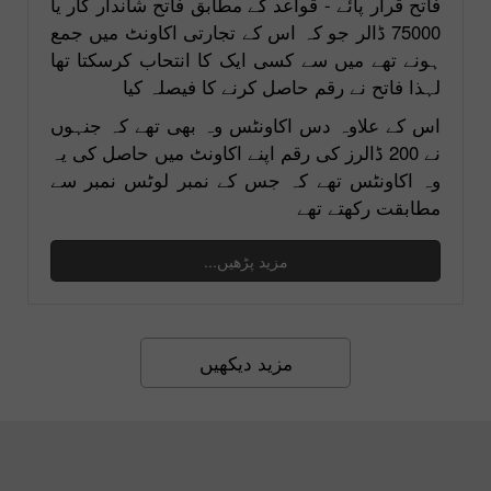
فاتح قرار پائے - قواعد کے مطابق فاتح شاندار کار یا
75000 ڈالر جو کہ اس کے تجارتی اکاونٹ میں جمع
ہونے تھے میں سے کسی ایک کا انتحاب کرسکتا تھا
لہذا فاتح نے رقم حاصل کرنے کا فیصلہ کیا
اس کے علاوہ دس اکاونٹس وہ بھی تھے کہ جنہوں
نے 200 ڈالرز کی رقم اپنے اکاونٹ میں حاصل کی یہ
وہ اکاونٹس تھے کہ جس کے نمبر لوٹس نمبر سے
مطابقت رکھتے تھے
مزید پڑھیں...
مزید دیکھیں