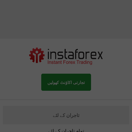
تجارتی اکاؤنٹ کھولیں
تاجران کے لئے
تمام تاجران کے لئے