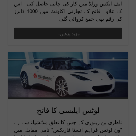
ایف ایکس ورلڈ میں کار کی چابی حاصل کی - اس
کے علاوہ فاتح کے تجارتی اکاونٹ میں 1000 ڈالرز
کی رقم بھی جمع کروائی گئی
مزید پڑھیں...
لوٹس ایلیسی کا فاتح
ناظری بن زینوری کہ جس کا تعلق ملائشیاء سے ہے
"ون لوٹس فراہم انسٹا فاریکس" نامی مقابلہ میں