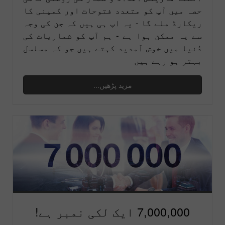
حصہ میں آپ کو متعدد فتوحات اور کمپنی کا
ریکارڈ ملے گا - یہ اپ ہی ہیں کہ جن کی وجہ
سے یہ ممکن ہوا ہے - ہم آپ کو شماریات کی
دُنیا میں خوش آمدید کہتے ہیں جو کہ مسلسل
بہتر ہو رہے ہیں
مزید پڑھیں...
7,000,000 ایک لکی نمبر ہے!