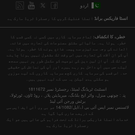
اردو
انسٹا فاریکس برانڈ
انسٹا فنٹیک گروپ کا رجسٹرڈ ٹریڈ مارک ہے
خطرے کا انکشاف:
تمام سرمایہ کاری میں کسی نہ کسی قسم کا
خطرہ ہوتا ہے۔ مالیاتی مشتق مصنوعات کی تجارت میں فائدہ
اٹھانے کی وجہ سے تیزی سے پیسہ ضائع ہونے کا خطرہ ہوتا ہے۔
آپ کو ان آلات کی تجارت میں اس وقت تک مشغول نہیں ہونا چاہئے
جب تک کہ آپ ان لین دین کی نوعیت کو مکمل طور پر نہیں سمجھ
لیتے جس میں آپ داخل ہو رہے ہیں، اور آپ کی نمائش کی حقیقی
حد۔ اس قسم کی سرمایہ کاری کچھ سرمایہ کاروں کے لیے موزوں
ہو سکتی ہے، لیکن یہ سب کے لیے نہیں ہیں۔
انسٹنٹ ٹریڈنگ لمیٹڈ، رجسٹرڈ نمبر 1811672
پتہ: چوتھی منزل، واٹر ایج بلڈنگ، میریڈیئن پلازہ، روڈ ٹاؤن، ٹورٹولا،
برٹش ورجن آئی لینڈ
لائسنس نمبر ایس آئی بی اے/ایل/14/1082 جو بی وی آئی ایف ایس سی
کے ذریعے جاری کیا گیا ہے
خدمات انسٹا فاریکس برانڈ کے تحت فراہم کی جاتی ہیں جو ایک
رجسٹرڈ ٹریڈ مارک ہے