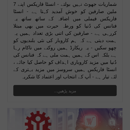
شماریات جھوٹ نہیں بولتے - انسٹا فاریکس اپنے 7
ملین صارفین کو خوش آمدید کہتا ہے - انسٹا
فاریکس فیملی میں اضافہ کے ساتھ ساتھ یہ
فنانس کی دُنیا کو ورطہ حیرت میں بھی مبتلا
کررہی ہے - صارفین کی اتنی بڑی تعداد ہمیں یہ
ہمت دیتی ہے کہ ہم کاروبار کی نئی بلندیوں کو
چھو سکیں - یہ ریکارڈ ہمیں روکنے میں ناکام رہا
ہے بلکہ اس کے ہمیں ہمت ملی ہے کہ فنانس کی
دُنیا میں مزید کاروباری اہداف کو حاصل کیا جائے ،
انسٹا فاریکس ہمیں سروسز میں مزید بہتری کے
لئے تیار ہے - آپ کے انتحاب اور اعتماد کا شکریہ
مزید پڑھیں...