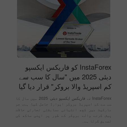
InstaForex کو فاریکس ایکسپو
دبئی 2025 میں "سال کا سب سے
کم اسپریڈ والا بروکر" قرار دیا گیا
InstaForex نے فاریکس ایکسپو دبئی 2025 میں سال کا
سب سے کم اسپریڈ بروکر ایوارڈ حاصل کیا ہے، جو
مارکیٹ میں کچھ انتہائی مسابقتی تجارتی حالات
پیش کرنے والے بروکر کے طور پر اپنی ساکھ کی
تصدیق کرتا ہے۔