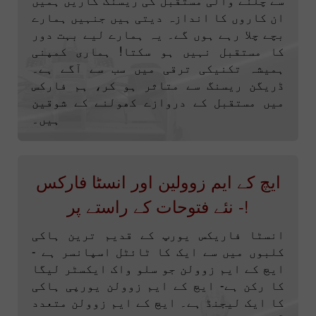
ان کاروں کا اندازہ دیتی ہیں جنہیں ہمارے
بچے چلا رہے ہوں گے۔ یہ ہمارے لیے بہت دور
کا مستقبل نہیں ہو سکتا! ہماری کمپنی
ہمیشہ تکنیکی ترقی میں سب سے آگے ہے۔
ڈریگن ریسنگ سے متاثر ہو کر، ہم فارکس
میں مستقبل کے دروازے کھولنے کے شوقین
ہیں۔
ایچ کے ایم زوولین اور انسٹا فارکس
- نئے فتوحات کے راستے پر!
انسٹا فاریکس یورپ کے قدیم ترین ہاکی
کلبوں میں سے ایک کا ٹائٹل اسپانسر ہے -
ایچ کے ایم زوولن جو سلو واک ایکسٹر لیگا
کا رکن ہے- ایچ کے ایم زوولن یورپی ہاکی
کا ایک لیجنڈ ہے۔ ایچ کے ایم زوولن متعدد