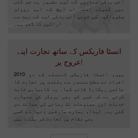
آئس ہاکی ستاروں کے لیے مشہور ہے جو کلب
میں کھیلے تھے۔ اب ایچ کے ایم زوولن
سلوواکیہ کی قومی آئس ہاکی ٹیم کے بہت سے
اراکین کا گھر ہے۔
انسٹا فاریکس کے ساتھ تجارت اپنے
عروج پر!
2010 میں، انسٹا فاریکس کےعملے کے دو
افراد نے سطح سمندر سے بلندی پر تجارت کا
عالمی ریکارڈ قائم کیا۔ یہ کامیابی ثابت
کرتی ہے کہ کسی کو بھی بروکر کی معیاری
خدمات اور مصنوعات تک رسائی کی ضمانت دی
گئی ہے۔ لہذا، ہمارے صارفین دنیا کے کسی
بھی مقام پر تجارت کر سکتے ہیں