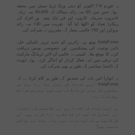
یہ فورم 6-7 اکتوبر کو دبئی ورلڈ ٹریڈ سینٹر میں منعقد
ہوا، جس میں 60 سے زائد ممالک کے 30,000 سے زیادہ
تاجروں، سرمایہ کاروں، اور فن ٹیک پیشہ ور افراد کی
ریکارڈ تعداد کو اکٹھا کیا گیا۔ تقریب میں 130 سے ​​زائد
بروکرز اور 150 عالمی معیار کے مقررین نے شرکت کی۔
InstaForex بوتھ پر، زائرین کو جدید ترین تکنیکی حل،
ذاتی نوعیت کی پیشکشیں، اور خصوصی بونس دریافت
کرنے کا موقع ملا۔ کمپنی نے عالمی آن لائن ٹریڈنگ مارکیٹ
کی ترقی میں اپنے فعال کردار کو اجاگر کرتے ہوئے ایونٹ
کے ڈائمنڈ سپانسر کے طور پر بھی شرکت کی۔
یہ ایوارڈ اس بات کی تصدیق کے طور پر کام کرتا ہے کہ
InstaForex اپنی خدمات کو بہتر بنا رہا ہے، جو
مؤکلوں کو موثر ٹریڈنگ کے لیے کچھ بہترین شرائط
پیش کرتا ہے۔
ہم اپنے تمام شراکت داروں اور کلائنٹس کے اعتماد
اور تعاون کے لیے ان کا شکریہ ادا کرتے ہیں۔ آپ
کی کامیابی کے لیے اس سے بھی زیادہ جدت اور مواقع
سامنے ہیں!