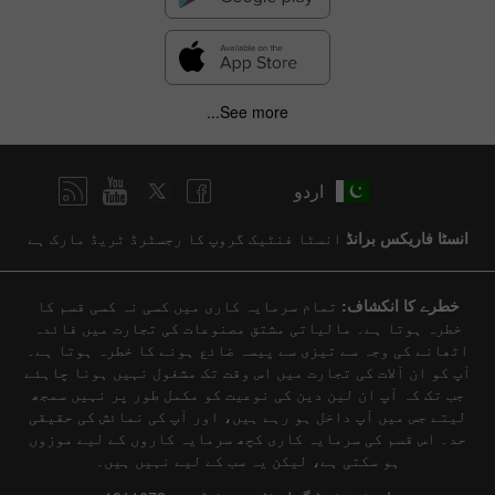
See more...
اردو
انسٹا فاریکس برانڈ
انسٹا فنٹیک گروپ کا رجسٹرڈ ٹریڈ مارک ہے
خطرے کا انکشاف:
تمام سرمایہ کاری میں کسی نہ کسی قسم کا
خطرہ ہوتا ہے۔ مالیاتی مشتق مصنوعات کی تجارت میں فائدہ
اٹھانے کی وجہ سے تیزی سے پیسہ ضائع ہونے کا خطرہ ہوتا ہے۔
آپ کو ان آلات کی تجارت میں اس وقت تک مشغول نہیں ہونا چاہئے
جب تک کہ آپ ان لین دین کی نوعیت کو مکمل طور پر نہیں سمجھ
لیتے جس میں آپ داخل ہو رہے ہیں، اور آپ کی نمائش کی حقیقی
حد۔ اس قسم کی سرمایہ کاری کچھ سرمایہ کاروں کے لیے موزوں
ہو سکتی ہے، لیکن یہ سب کے لیے نہیں ہیں۔