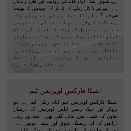
ہی شوق، بلکہ ایک خاندانی روایت اور طرز زندگی
ہے۔ پیرس ڈاکار ریلی کے 6 بار کے چیمپئن کا بھتیجا
صرف 7 سال کا تھا جب اس نے پہلی بار
ریسنگ ٹرک چلایا۔ اس کے بعد اس نے مضبوطی
سے اپنے مستقبل کے پیشے کا فیصلہ کیا۔ آج
ایلس ڈاکار، وسطی یورپ اور سلک وے ریلیوں
کا فاتح ہے۔ انسٹا فارکس، لوپریس ٹیم کا
ٹائٹل اسپانسر، ریسر کو بڑے پیمانے پر
مقابلوں میں کامیابیوں کے لیے نیک
خواہشات پیش کرتا ہے!
انسٹا فارکس لوپریس ٹیم
انسٹا فارکس لوپریس ٹیم ایک ریلی ٹیم ہے جو
بروکر اور چیک ریسر ایلس لوپریس کے درمیان
تعاون کے نتیجے میں بنائی گئی تھی۔ مشہور ریلی
ڈرائیور کے لیے ریسنگ شوق اور پیشہ دونوں ہے۔
اس کے خاندان کی تاریخ نے اس کی زندگی کا پہلے