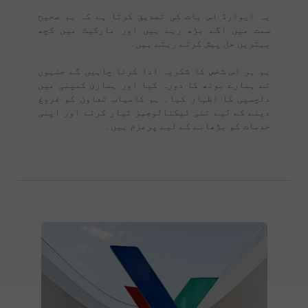
یہ ایوارڈ اس بات کی تصدیق کرتا ہے کہ ہم صحیح
سمت میں آگے بڑھ رہے ہیں اور مارکیٹ میں کچھ
بہترین حل پیش کرتے رہتے ہیں۔
ہم ہر اس شخص کا شکریہ ادا کرنا چاہیں گے جنہوں
نے ہمارے بوتھ کا دورہ کیا اور ہماری کمپنی میں
دلچسپی کا اظہار کیا۔ ہم کامیاب تعاون کو فروغ
دینے کے لیے نئی ٹیکنالوجیز تیار کرنے اور اپنی
خدمات کو بڑھانے کے لیے پرعزم ہیں۔