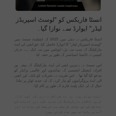
انسٹا فاریکس کو "لوسٹ اسپریڈز
لیڈر" ایوارڈ سے نوازا گیا۔
انسٹا فاریکس نے دبئی میں 2025 کے ایفیلیٹ سمٹ میں
"لوسٹ اسپریڈز لیڈر" کا ایوارڈ حاصل کیا، جو ایفی لی ایٹ
مارکیٹنگ کے سب سے بڑے ایونٹس میں سے ایک ہے، جہاں
کمپنی نے ڈائمنڈ اسپانسر کے طور پر حصہ لیا۔
اس سمٹ نے بہترین ایفی لی ایٹ مارکیٹنگ کے پیشہ ور
افراد، ڈیجیٹل ایجنسی کے نمائندوں اور عالمی برانڈز کو
مدعو کیا گیا تھا ۔ اس تقریب نے تجربات کو بانٹنے اور ایفی
الی ایٹ پروگراموں کو تیار کرنے کے لیے جدید ٹولز پر تبادلہ
خیال کے لیے ایک پلیٹ فارم کے طور پر کام کیا۔
اپنے بوتھ پر، ہم نے شراکت داروں کے لیے تازہ
ترین حالات، مارکیٹنگ کے جدید حل، اور خدمات کی
نمائش کی جو مؤثر طریقے سے ٹریفک کو بڑھانے اور
آمدنی بڑھانے میں مدد کرتی ہیں۔