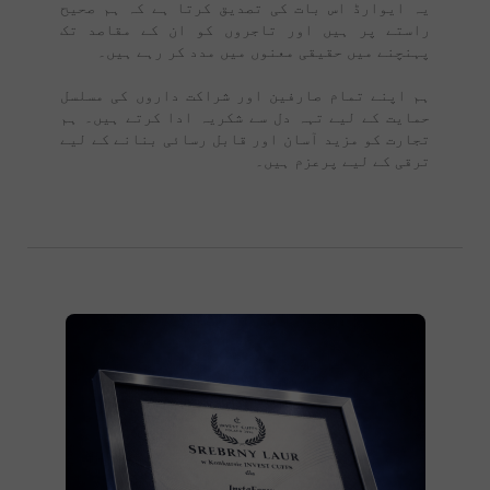
یہ ایوارڈ اس بات کی تصدیق کرتا ہے کہ ہم صحیح
راستے پر ہیں اور تاجروں کو ان کے مقاصد تک
پہنچنے میں حقیقی معنوں میں مدد کر رہے ہیں۔
ہم اپنے تمام صارفین اور شراکت داروں کی مسلسل
حمایت کے لیے تہہ دل سے شکریہ ادا کرتے ہیں۔ ہم
تجارت کو مزید آسان اور قابل رسائی بنانے کے لیے
ترقی کے لیے پرعزم ہیں۔