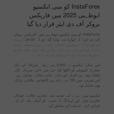
InstaForex کو منی ایکسپو
ابوظہبی 2025 میں فاریکس
بروکر آف دی ایئر قرار دیا گیا
InstaForex کو منی ایکسپو ابوظہبی میں "فاریکس بروکر
آف دی ایئر" کے ایوارڈ سے نوازا گیا، جو کہ 23-24 اپریل
کو کونراڈ ابوظہبی اتحاد ٹاورز میں منعقد ہونے
والے فنانس اور سرمایہ کاری کے لیے وقف مشرق
وسطی کے سب سے بڑے ایونٹس میں سے ایک ہے۔
اس سال، ایکسپو نے 3,000 سے زیادہ شرکاء کی ایک
متحرک کمیونٹی کو اکٹھا کیا، جن میں تاجر، سرمایہ کار،
فنٹیک پیشہ ور افراد، اور ادارہ جاتی نمائندے شامل ہیں۔
اس تقریب میں 100 سے زائد بین الاقوامی مالیاتی برانڈز
بھی شامل تھے۔
ایکسپو میں، ہم نے اپنے تجدید شدہ تجارتی حالات، خودکار
تجارتی ٹولز، اور ٹریڈنگ کے تجربے کو آسان بنانے کے لیے
ڈیزائن کردہ خدمات کی نمائش کی۔