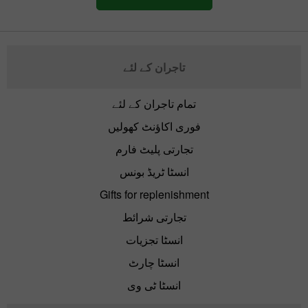
تاجران کے لئے
تمام تاجران کے لئے
فوری اکاؤنٹ کھولیں
تجارتی پلیٹ فارم
انسٹا ٹریڈ بونس
Gifts for replenishment
تجارتی شرائط
انسٹا تجزیات
انسٹا چارٹ
انسٹا ٹی وی