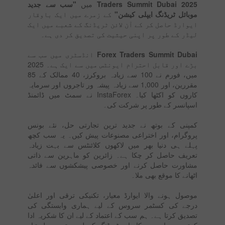
Traders Summit Dubai 2025
میں
"سب سے جدید
موبائل ٹریڈنگ ایپلی کیشن"
کے زمرے میں ایک باوقار
ایوارڈ حاصل کر کے آن لائن ٹریڈنگ کے شعبے میں ایک
لیڈر کے طور پر اپنی حیثیت کی تصدیق کر دی ہے۔
Forex Traders Summit Dubai
انڈسٹری میں سب سے
بڑے اور قابل احترام ایونٹس میں سے ایک ہے۔ 2025
میں، فورم نے 100 سے زیادہ بروکرز، 40 ممالک کے 85
مقررین، اور 1,000 سے زیادہ پیشہ ور تاجروں اور سرمایہ
کاروں کو اکٹھا کیا۔ InstaForex نے سمٹ میں ڈائمنڈ
اسپانسر کے طور پر شرکت کی۔
کمپنی کے بوتھ نے جدید ترین تجارتی حل، نئے بونس
پروگرام، اور اختراعی مصنوعات پیش کیں۔ یہ سب کچھ
پہلے ہی دنیا بھر میں لاکھوں کلائنٹس سے بہت زیادہ
تعریف حاصل کر چکا ہے۔ زائرین کو ماہرین سے ذاتی
مشاورت حاصل کرنے اور خصوصی پیشکشوں سے فائدہ
اٹھانے کا موقع بھی ملا۔
موصول ہونے والا ایوارڈ معیار، تکنیکی ترقی اور اعلیٰ
درجے کی کسٹمر سروس کے لیے ہماری وابستگی کی
تصدیق کرتا ہے۔ ہم سب کے اعتماد کے لیے ان کا شکریہ ادا
کرتے ہیں اور ہم کامیاب ٹریڈنگ کے لیے بہترین حل تیار