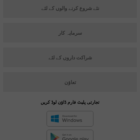
نئے شروع کرنے والوں کے لئے
سرمایہ کار
شراکت داروں کے لئے
تعاؤن
تجارتی پلیٹ فارم ڈاؤن لوڈ کریں