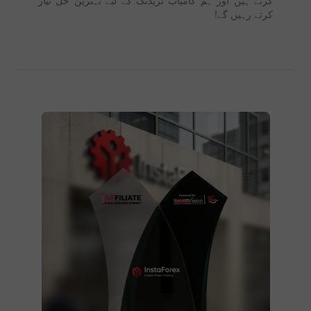
کرتے رہیں گے!