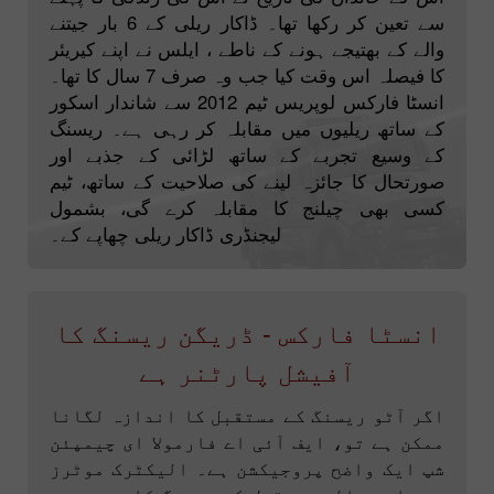
سے تعین کر رکھا تھا۔ ڈاکار ریلی کے 6 بار جیتنے
والے کے بھتیجے ہونے کے ناطے ، ایلس نے اپنے کیریئر
کا فیصلہ اس وقت کیا جب وہ صرف 7 سال کا تھا۔
انسٹا فارکس لوپریس ٹیم 2012 سے شاندار اسکور
کے ساتھ ریلیوں میں مقابلہ کر رہی ہے۔ ریسنگ
کے وسیع تجربے کے ساتھ لڑائی کے جذبے اور
صورتحال کا جائزہ لینے کی صلاحیت کے ساتھ، ٹیم
کسی بھی چیلنج کا مقابلہ کرے گی، بشمول
لیجنڈری ڈاکار ریلی چھاپے کے۔
انسٹا فارکس - ڈریگن ریسنگ کا
آفیشل پارٹنر ہے
اگر آٹو ریسنگ کے مستقبل کا اندازہ لگانا
ممکن ہے تو، ایف آئی اے فارمولا ای چیمپئن
شپ ایک واضح پروجیکشن ہے۔ الیکٹرک موٹرز
سے چلنے والی مستقبل کی ریسنگ کاریں ہمیں