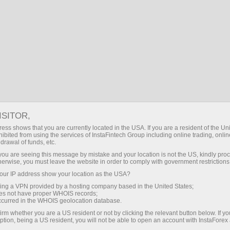
انسٹا فارکس کے بارے میں
ایوارڈز
ISITOR,
انسٹا فاریکس پہچان کی
ess shows that you are currently located in the USA. If you are a resident of the Uni
ibited from using the services of InstaFintech Group including online trading, online
دیوار
drawal of funds, etc.
k you are seeing this message by mistake and your location is not the US, kindly pro
herwise, you must leave the website in order to comply with government restrictions
انسٹا فاریکس معروف عالمی غیر ملکی کرنسی کا
ur IP address show your location as the USA?
برانڈ ہے۔ انسٹا فاریکس برانڈ کے پیچھے کمپنیوں کے
sing a VPN provided by a hosting company based in the United States;
تمام اہم طبقات میں مستحکم مسابقتی پوزیشن
oes not have proper WHOIS records;
ہے۔ کمپنیوں کے گروپ نے کاروباری میگزینوں اور
occurred in the WHOIS geolocation database.
متعدد نمایاں منصوبوں سے اس کے بہترین معیار ،
irm whether you are a US resident or not by clicking the relevant button below. If y
ption, being a US resident, you will not be able to open an account with InstaForex
سلامتی ، اختراعی نقطہ نظر ، اور خدمات اور پیش