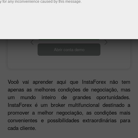
várias campanhas e concursos.
y for any inconvenience caused by this message.
Abrir conta de negociação
Abrir conta demo
Você vai aprender aqui que InstaForex não tem
apenas as melhores condições de negociação, mas
um mundo inteiro de grandes oportunidades.
InstaForex é um broker multifuncional destinado a
promover a melhor negociação, as condições mais
convenientes e possibilidades extraordinárias para
cada cliente.