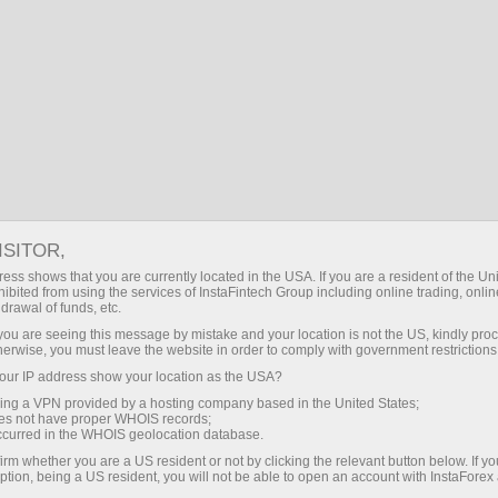
Campanhas
Eventos
ISITOR,
Projetos promocionais
ess shows that you are currently located in the USA. If you are a resident of the Uni
ibited from using the services of InstaFintech Group including online trading, online
InstaForex
drawal of funds, etc.
k you are seeing this message by mistake and your location is not the US, kindly pro
herwise, you must leave the website in order to comply with government restrictions
Nesta seção, você pode ver vários materiais
ur IP address show your location as the USA?
promocionais da Companhia InstaForex que
sing a VPN provided by a hosting company based in the United States;
são de interesse do cliente, e fornecemos mais
oes not have proper WHOIS records;
informações sobre a atividade da InstaForex,
occurred in the WHOIS geolocation database.
apresentamos mais informações sobre projetos
irm whether you are a US resident or not by clicking the relevant button below. If y
ption, being a US resident, you will not be able to open an account with InstaForex
da companhia e convidamos para participar em