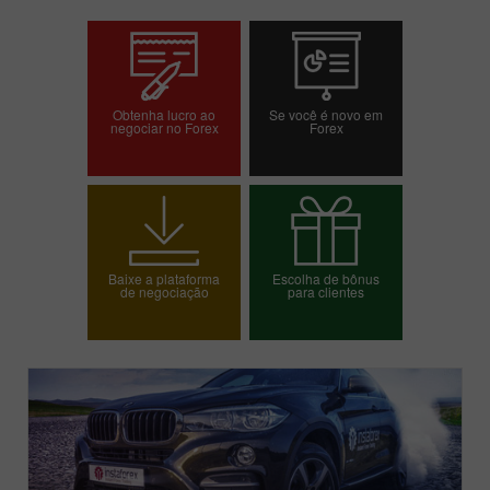
Obtenha lucro ao
Se você é novo em
negociar no Forex
Forex
Abrir conta de
Abrir conta demo
negociação
Baixe a plataforma
Escolha de bônus
de negociação
para clientes
Escolha o seu bônus