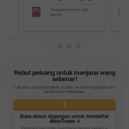
Pengiraan kos item dan
,
deposit
 terkini
ung
h alih
Rebut peluang untuk menjana wang
sebenar!
Lakukan empat langkah mudah ke arah kejayaan dan
kebebasan kewangan
1
Buka akaun dagangan untuk mendaftar
MetaTrader 4
Pedagang baru boleh memulakan kerjaya mereka di