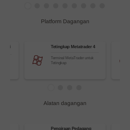
Platform Dagangan
elalui
Tetingkap Metatrader 4
Terminal MetaTrader untuk
alui
Tetingkap
Alatan dagangan
ih
Pengiraan Pedagang