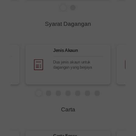
Syarat Dagangan
Jenis Akaun
sit
Dua jenis akaun untuk
dagangan yang berjaya
Carta
Carta Forex