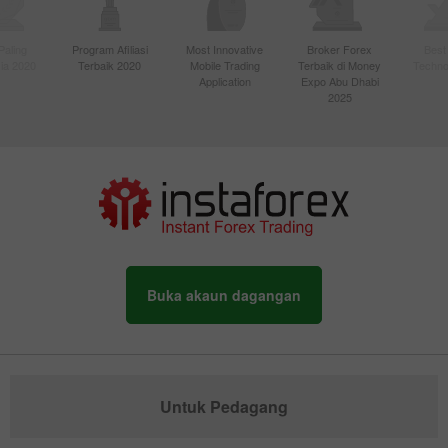
Paling
Program Afiliasi
Most Innovative
Broker Forex
Best
sia 2020
Terbaik 2020
Mobile Trading
Terbaik di Money
Techno
Application
Expo Abu Dhabi
2025
Buka akaun dagangan
Untuk Pedagang