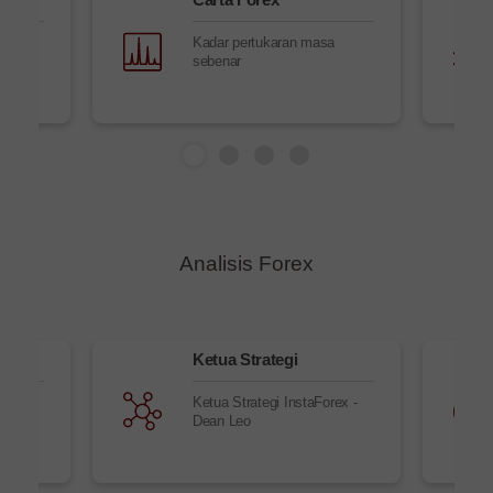
masa
Kadar pertukaran masa
sebenar
Analisis Forex
Ketua Strategi
terkini
Ketua Strategi InstaForex -
gan
Dean Leo