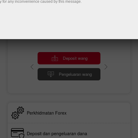
daripadanya. Anda akan diberikan artikel
y for any inconvenience caused by this message.
analisis, carta, tinjauan video mengenai
pasaran kewangan, kemas kini berita,
pertandingan, promosi promo, projek sukan
InstaForex dll.
Deposit wang
Pengeluaran wang
Perkhidmatan Forex
Deposit dan pengeluaran dana