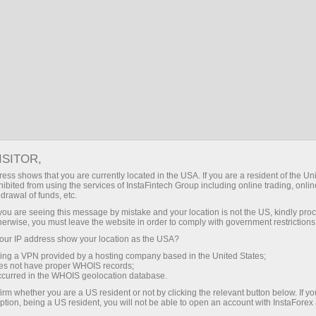
Untuk Pedagang
ISITOR,
Untuk Pedagang
ess shows that you are currently located in the USA. If you are a resident of the Uni
ibited from using the services of InstaFintech Group including online trading, online
InstaForex
drawal of funds, etc.
k you are seeing this message by mistake and your location is not the US, kindly pro
herwise, you must leave the website in order to comply with government restrictions
Bahagian ini ditujukan kepada mereka yang
ur IP address show your location as the USA?
telah bersama Forex. Di sini, anda akan
sing a VPN provided by a hosting company based in the United States;
mendapat gambaran megenai keadaan
oes not have proper WHOIS records;
dagangan dengan InstaForex. Selain itu, anda
occurred in the WHOIS geolocation database.
akan mempelajari mengenai cara mendeposit
irm whether you are a US resident or not by clicking the relevant button below. If y
ption, being a US resident, you will not be able to open an account with InstaForex
akaun anda dan mengeluarkan wang