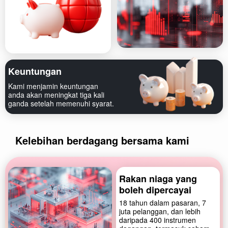
Keuntungan
Kami menjamin keuntungan
anda akan meningkat tiga kali
ganda setelah memenuhi syarat.
Kelebihan berdagang bersama kami
Rakan niaga yang
boleh dipercayai
18 tahun dalam pasaran, 7
juta pelanggan, dan lebih
daripada 400 instrumen