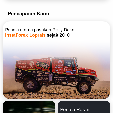
Pencapaian Kami
Penaja utama pasukan Rally Dakar
InstaForex Loprais
sejak 2010
Penaja Rasmi