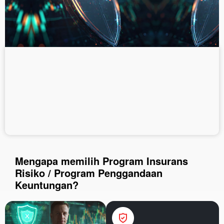
Deposit wang
Pengeluaran wang
Mengapa memilih Program Insurans
Risiko / Program Penggandaan
Keuntungan?