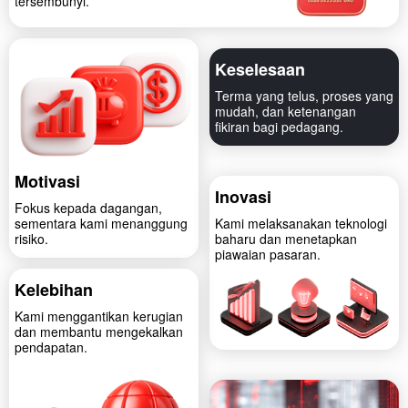
tersembunyi.
Keselesaan
Terma yang telus, proses yang
mudah, dan ketenangan
fikiran bagi pedagang.
Motivasi
Inovasi
Fokus kepada dagangan,
sementara kami menanggung
Kami melaksanakan teknologi
risiko.
baharu dan menetapkan
piawaian pasaran.
Kelebihan
Kami menggantikan kerugian
dan membantu mengekalkan
pendapatan.