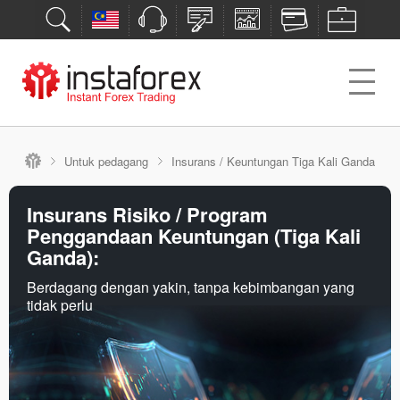
Untuk pedagang
Insurans / Keuntungan Tiga Kali Ganda
Insurans Risiko / Program
Penggandaan Keuntungan (Tiga Kali
Ganda):
Berdagang dengan yakin, tanpa kebimbangan yang
tidak perlu