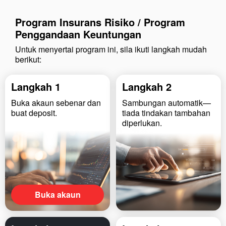
Program Insurans Risiko / Program
Penggandaan Keuntungan
Untuk menyertai program ini, sila ikuti langkah mudah
berikut:
Langkah 1
Langkah 2
Buka akaun sebenar dan
Sambungan automatik—
buat deposit.
tiada tindakan tambahan
diperlukan.
Buka akaun