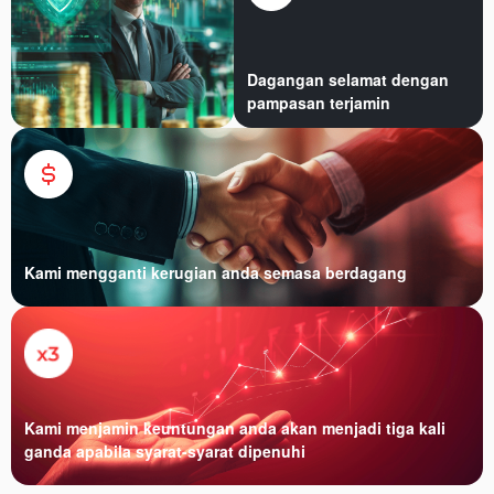
Dagangan selamat dengan
pampasan terjamin
Kami mengganti kerugian anda semasa berdagang
Kami menjamin keuntungan anda akan menjadi tiga kali
ganda apabila syarat-syarat dipenuhi