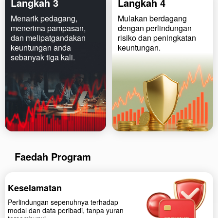
Langkah 3
Langkah 4
Menarik pedagang,
Mulakan berdagang
menerima pampasan,
dengan perlindungan
dan melipatgandakan
risiko dan peningkatan
keuntungan anda
keuntungan.
sebanyak tiga kali.
Faedah Program
Keselamatan
Perlindungan sepenuhnya terhadap
modal dan data peribadi, tanpa yuran