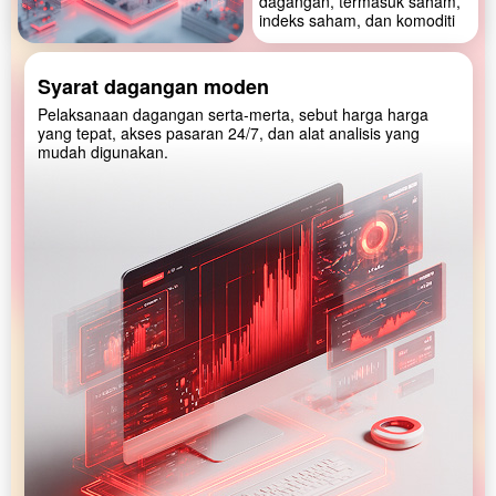
dagangan, termasuk saham,
indeks saham, dan komoditi
Syarat dagangan moden
Pelaksanaan dagangan serta-merta, sebut harga harga
yang tepat, akses pasaran 24/7, dan alat analisis yang
mudah digunakan.