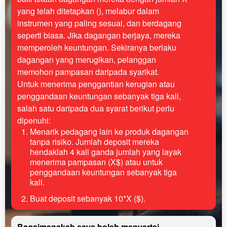
yang telah ditetapkan (), melabur dalam
instrumen yang paling sesuai, dan berdagang
seperti biasa. Jika dagangan berjaya, mereka
memperoleh keuntungan. Sekiranya berlaku
dagangan yang merugikan, pelanggan
memohon pampasan daripada syarikat.
Untuk menerima penggantian kerugian atau
penggandaan keuntungan sebanyak tiga kali,
salah satu daripada dua syarat berikut perlu
dipenuhi:
Menarik pedagang lain ke produk dagangan
tanpa risiko. Jumlah deposit mereka
hendaklah 4 kali ganda jumlah yang layak
menerima pampasan (X$) atau untuk
penggandaan keuntungan sebanyak tiga
kali.
Buat deposit sebanyak 10*X ($).
Bagaimanakah saya boleh menyertai