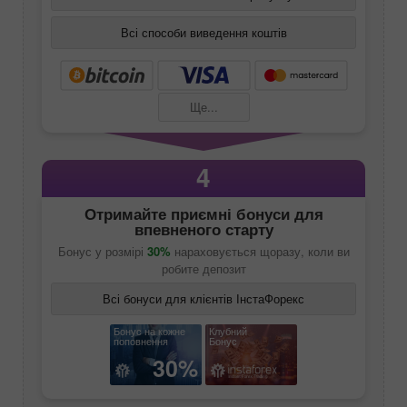
Всі способи виведення коштів
Ще...
4
Отримайте приємні бонуси для
впевненого старту
Бонус у розмірі
30%
нараховується щоразу, коли ви
робите депозит
Всі бонуси для клієнтів ІнстаФорекс
Бонус на кожне
Клубний
поповнення
Бонус
30%