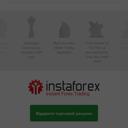
вніший
Найкраща
Most Innovative
Forex Broker Of
Best
в Азії
партнерська
Mobile Trading
The Year на
Techno
року
програма 2020
Application
виставці Money
року
Expo Abu Dhabi
2025
Відкрити торговий рахунок