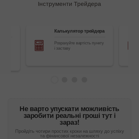
Інструменти Трейдера
и
Калькулятор трейдера
Розрахуйте вартість пункту
урси,
і заставу
нлайн
Не варто упускати можливість
заробити реальні гроші тут і
зараз!
Пройдіть чотири простих кроки на шляху до успіху
та фінансової незалежності