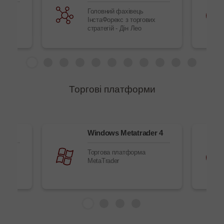
ргових
Головний фахівець
й
ІнстаФорекс з торгових
стратегій - Дін Лео
Торгові платформи
рі
Windows Metatrader 4
у
Торгова платформа
MetaTrader