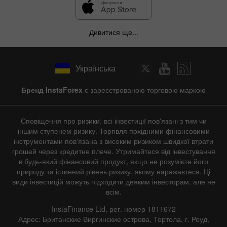
Дивитися ще...
Українська
Бренд InstaForex
є зареєстрованою торговою маркою
Сповіщення про ризики: всі інвестиції пов'язані з тим чи
іншим ступенем ризику. Торгівля похідними фінансовими
інструментами пов'язана з високим ризиком швидкої втрати
грошей через кредитне плече. Утримайтеся від інвестування
в будь-який фінансовий продукт, якщо не розумієте його
природу та істинний рівень ризику, якому наражаєтеся. Ці
види інвестицій можуть підходити деяким інвесторам, але не
всім.
InstaFinance Ltd, рег. номер 1811672
Адрес: Британские Виргинские острова, Тортола, г. Роуд,