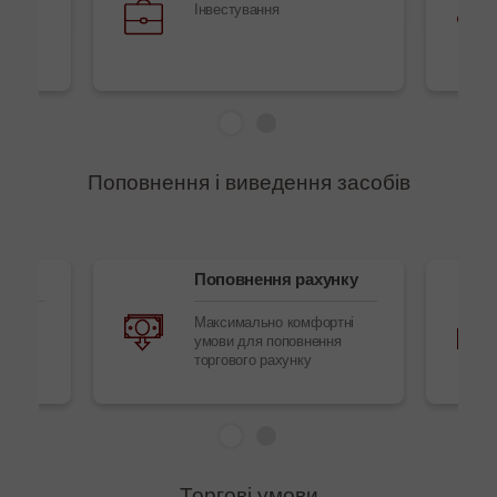
ання
Інвестування
Поповнення і виведення засобів
ів
Поповнення рахунку
обів
Максимально комфортні
умови для поповнення
торгового рахунку
Торгові умови