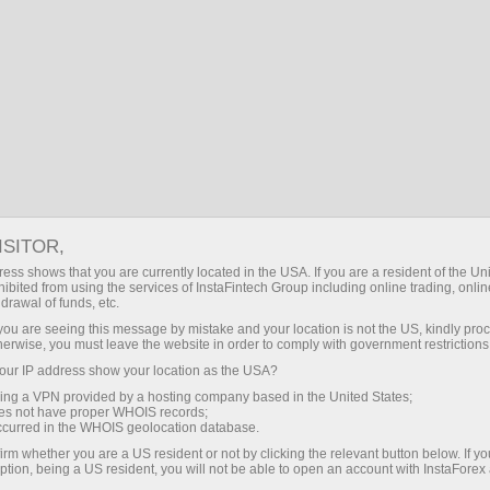
Трейдерам
ISITOR,
Трейдерам
ess shows that you are currently located in the USA. If you are a resident of the Uni
ibited from using the services of InstaFintech Group including online trading, online
ІнстаФорекс
drawal of funds, etc.
k you are seeing this message by mistake and your location is not the US, kindly pro
herwise, you must leave the website in order to comply with government restrictions
Розділ для тих, хто вже працює на ринку. Тут
ur IP address show your location as the USA?
представлений перелік наших сервісів,
sing a VPN provided by a hosting company based in the United States;
інструментів, торгових умов в компанії
oes not have proper WHOIS records;
ІнстаФорекс, бонусів, способи виведення та
occurred in the WHOIS geolocation database.
поповнення рахунку, аналітика, графіки,
irm whether you are a US resident or not by clicking the relevant button below. If y
ption, being a US resident, you will not be able to open an account with InstaForex
відеоогляди, гарячі новини, конкурси та акції,