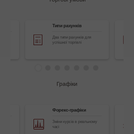
екс
Типи рахунків
т
Два типи рахунків для
успішної торгівлі
Графіки
Форекс-графіки
 в
Зміни курсів в реальному
часі