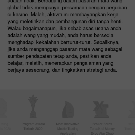
adalah tidak. Berdagang dalam pasaran mata wang
global tidak mempunyai persamaan dengan perjudian
di kasino. Malah, aktiviti ini membayangkan kerja
yang meletihkan dan pembangunan diri tanpa henti.
Walau bagaimanapun, jika sebab asas usaha anda
adalah wang yang mudah, anda harus bersedia
menghadapi kekalahan berturut-turut. Sebaliknya,
jika anda menganggap pasaran mata wang sebagai
sumber pendapatan tetap anda, pastikan anda
belajar, melatih, menerapkan pengalaman yang
berjaya seseorang, dan tingkatkan strategi anda.
Paling
Program Afiliasi
Most Innovative
Broker Forex
Best
sia 2020
Terbaik 2020
Mobile Trading
Terbaik di Money
Techno
Application
Expo Abu Dhabi