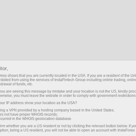
Untuk Pedagang baru
Apa itu Forex?
tor,
Apa itu Forex?
ess shows that you are currently located in the USA. If you are a resident of the Uni
ibited from using the services of InstaFintech Group including online trading, online
drawal of funds, etc.
k you are seeing this message by mistake and your location is not the US, kindly pro
Perkataan Forex ialah gabungan yang dibentuk
herwise, you must leave the website in order to comply with government restrictions
dengan menggabungkan bahagian awal dua
ur IP address show your location as the USA?
perkataan Inggeris: asing dan pertukaran.
sing a VPN provided by a hosting company based in the United States;
Perkataan untuk terjemahan perkataan frasa ini
oes not have proper WHOIS records;
occurred in the WHOIS geolocation database.
bermaksud pertukaran mata wang asing.
irm whether you are a US resident or not by clicking the relevant button below. If y
Amalan menukar satu mata wang dengan yang
ption, being a US resident, you will not be able to open an account with InstaForex
lain melahirkan pasaran mata wang