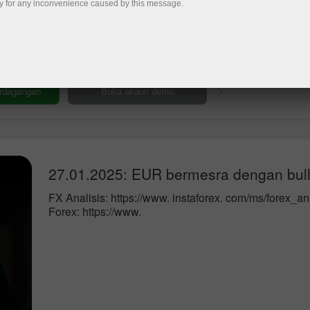
y for any inconvenience caused by this message.
arket analysis in focus
Deposit
27.01.2025: EUR bermesra dengan bul
FX Analisis: https://www. instaforex. com/ms/forex_an
Forex: https://www.