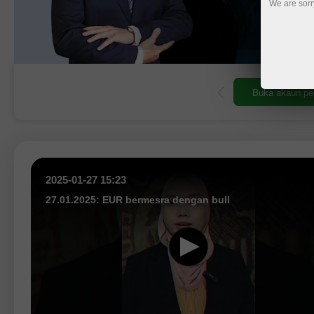
We are sorr
M
perdagangan
Buka akaun demo
2025-01-27 15:23
27.01.2025: EUR bermesra dengan bull