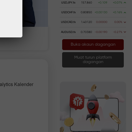
USDJPY.fx
157.860
+0.109
+0.07%
USDCHF.fx
0.80850
+0.00130
+0.16%
USDCAD.fx
1.40120
0.00000
0.00%
AUDUSD.fx
0.70380
-0.00190
-0.27%
 wang
Pengeluaran wang
Buka akaun dagangan
Muat turun platform
dagangan
l
alytics Kalender