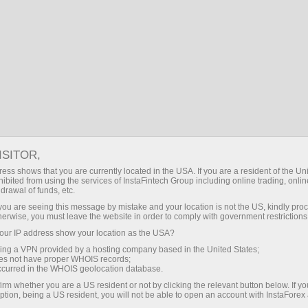
embukaan akaun segera
Platform dagangan
tuk Pedagang
Untuk Rakan
Untuk Pelabur
Kemp
Baru
Niaga
ISITOR,
ess shows that you are currently located in the USA. If you are a resident of the Uni
ibited from using the services of InstaFintech Group including online trading, online
drawal of funds, etc.
k you are seeing this message by mistake and your location is not the US, kindly pro
herwise, you must leave the website in order to comply with government restrictions
ur IP address show your location as the USA?
sing a VPN provided by a hosting company based in the United States;
oes not have proper WHOIS records;
occurred in the WHOIS geolocation database.
irm whether you are a US resident or not by clicking the relevant button below. If y
nstaForex TV
ption, being a US resident, you will not be able to open an account with InstaForex