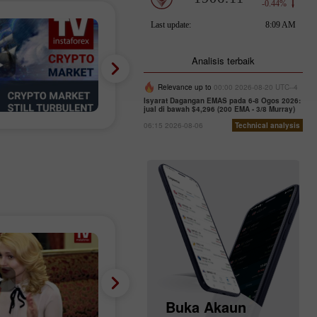
Analisis terbaik
Relevance up to
00:00 2026-08-20 UTC--4
Isyarat Dagangan EMAS pada 6-8 Ogos 2026:
jual di bawah $4,296 (200 EMA - 3/8 Murray)
06:15 2026-08-06
Technical analysis
Buka Akaun
Buka Akaun