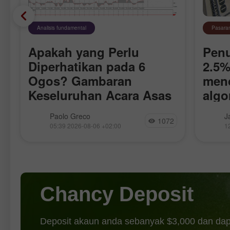
Analisis fundamental
Pasara
Apakah yang Perlu
Pen
-
Diperhatikan pada 6
2.5
Ogos? Gambaran
men
Keseluruhan Acara Asas
algo
untuk Pedagang Baharu
meru
Analisis Laporan Makroekonomi:
Walaup
Paolo Greco
J
dala
1072
Sedikit sahaja pengumuman
membuk
05:39 2026-08-06 +02:00
1
makroekonomi dijadualkan pada hari
ramai 
Khamis, dan tiada satupun yang
sehing
dianggap penting. Di Kesatuan Eropah,
paras t
data jualan runcit akan diterbitkan hari
— pela
ini, manakala di Amerika
merama
Chancy Deposit
Deposit akaun anda sebanyak $3,000 dan da