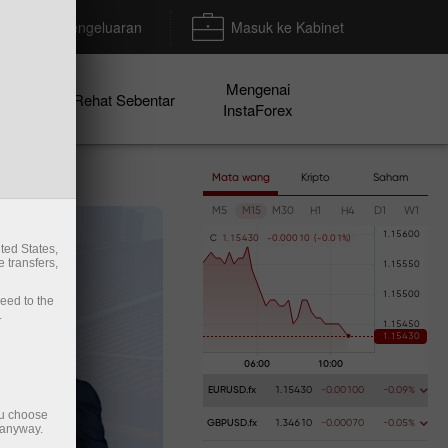
Deposit/Pengeluaran
Masuk ke Kabinet
Mengenai
en
Rehat Sebentar
InstaForex
Mata wang
Kripto
Saham
M5
M15
M30
H1
H4
D1
W1
C
1
.
1
5
4
3
0
-
0
.
0
0
0
1
0
(
-
0
.
0
1
%
)
ted States,
 transfers,
ceed to the
.
EURUSD.fx
1.15430
-0.00100
-0.09%
ou choose
GBPUSD.fx
1.34610
-0.00070
-0.05%
 anyway.