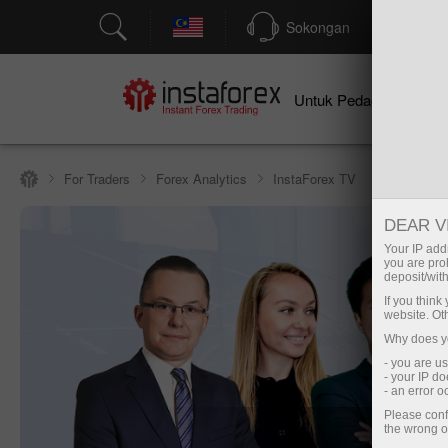
Sokongan
P
Un
Untuk Pedagang
For Traders
Forex Analytics
InstaForex TV
DEAR V
Your IP addr
you are proh
deposit/with
If you thin
website. Ot
Why does yo
- you are u
- your IP d
- an error 
Please conf
I
the wrong o