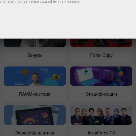
y for any inconvenience caused by this message.
Начинающим
Конкурсы
Бонусы
Forex Copy
ПАММ-система
Спецификации
Форекс Аналитика
InstaForex TV