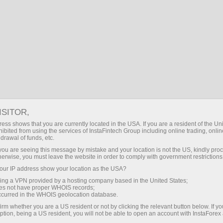
ISITOR,
ess shows that you are currently located in the USA. If you are a resident of the Uni
Часто шукають:
ibited from using the services of InstaFintech Group including online trading, online
drawal of funds, etc.
MetaTrader
,
Мобильный терминал
,
Бонуси
,
k you are seeing this message by mistake and your location is not the US, kindly pro
Криптовалюта
,
Деморахунок
herwise, you must leave the website in order to comply with government restrictions
ur IP address show your location as the USA?
sing a VPN provided by a hosting company based in the United States;
Популярні розділи
oes not have proper WHOIS records;
occurred in the WHOIS geolocation database.
irm whether you are a US resident or not by clicking the relevant button below. If y
ption, being a US resident, you will not be able to open an account with InstaForex