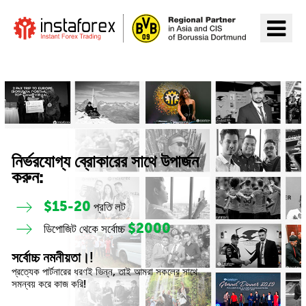
InstaForex যান
নির্ভরযোগ্য ব্রোকারের সাথে উপার্জন
করুন:
$15-20
প্রতি লট
$2000
ডিপোজিট থেকে সর্বোচ্চ
সর্বোচ্চ নমনীয়তা।!
প্রত্যেক পার্টনারের ধরণই ভিন্ন, তাই আমরা সকলের সাথে
সমন্বয় করে কাজ করি!