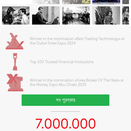
Winner in the nomination «Best Trading Technology» at
the Dubai Forex Expo 2024
Top 100 Trusted Financial Institutions
Winner in the nomination «Forex Broker Of The Year» at
the Money Expo Abu Dhabi 2025
সব পুরস্কার
7.000.000