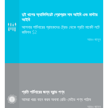
দুই ধাপের অ্যাফিলিয়েট প্রোগ্রাম সাব আইবি এবং মাস্টার
আইবি
আপনার পার্টনারের গ্রাহকদের ট্রেড থেকে প্রতি মার্কেট লটে
কমিশন $2
আরও জানুন
প্রতি পার্টনারের জন্য ব্রান্ড পণ্য
আমরা খরচ বহন করব অথবা রেডি-মেইড পণ্য পাঠাব
আরও জানুন