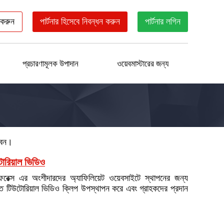
 করুন
পার্টনার হিসেবে নিবন্ধন করুন
পার্টনার লগিন
প্রচারণামূলক উপাদান
ওয়েবমাস্টারের জন্য
বেন।
োরিয়াল ভিডিও
টাফরেক্স এর অংশীদারদের অ্যাফিলিয়েট ওয়েবসাইটে স্থাপনের জন্য
ৃত টিউটোরিয়াল ভিডিও ক্লিপ উপস্থাপন করে এবং গ্রাহকদের প্রদান
।