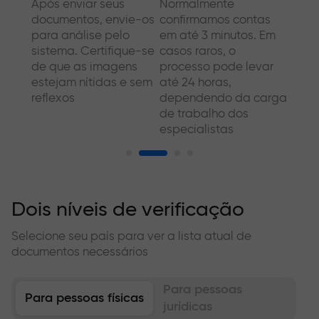
 Área
Após enviar seus
Normalmente
Em al
xe
documentos, envie-os
confirmamos contas
empre
para análise pelo
em até 3 minutos. Em
docu
tro
sistema. Certifique-se
casos raros, o
comp
de que as imagens
processo pode levar
Semp
estejam nítidas e sem
até 24 horas,
torna
reflexos
dependendo da carga
mais 
de trabalho dos
conve
especialistas
para
Dois níveis de verificação
Selecione seu país para ver a lista atual de
documentos necessários
Para pessoas
Para pessoas físicas
jurídicas