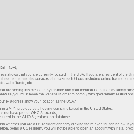
Para Traders
Abertura de Conta
Verificação de Conta
ISITOR,
Verificação da conta de
ess shows that you are currently located in the USA. If you are a resident of the Uni
ibited from using the services of InstaFintech Group including online trading, online
drawal of funds, etc.
negociação
k you are seeing this message by mistake and your location is not the US, kindly pro
herwise, you must leave the website in order to comply with government restrictions
Planeja creditar fundos na sua conta com cartão
ur IP address show your location as the USA?
ou transferência bancária? De qualquer forma,
sing a VPN provided by a hosting company based in the United States;
oes not have proper WHOIS records;
você precisará verificar sua conta. Continue a ler
occurred in the WHOIS geolocation database.
para saber como!
irm whether you are a US resident or not by clicking the relevant button below. If y
ption, being a US resident, you will not be able to open an account with InstaForex