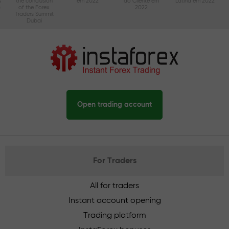
s
the conclusion
em 2022
ao Cliente em
Latina em 2022
4
of the Forex
2022
Traders Summit
Dubai
Open trading account
For Traders
All for traders
Instant account opening
Trading platform