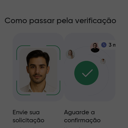
Como passar pela verificação
Envie sua
Aguarde a
Inf
solicitação
confirmação
adic