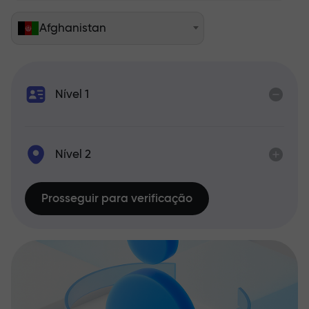
Afghanistan
Nível 1
Nível 2
Prosseguir para verificação