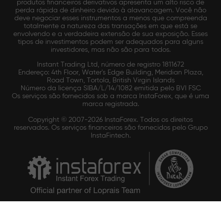
produtos financeiros derivativos apresenta um alto risco de
perda rápida de dinheiro devido à alavancagem. Você não
deve negociar esses instrumentos a menos que compreenda
totalmente a natureza das transações em que está se
envolvendo e a verdadeira extensão de sua exposição. Esses
tipos de investimentos podem ser adequados para alguns
investidores, mas não são para todos.
Instant Trading Ltd, número de registro 1811672
Endereço: 4th Floor, Water's Edge Building, Meridian Plaza,
Road Town, Tortola, British Virgin Islands
Número da licença SIBA/L/14/1082 emitida pelo BVI FSC
Os serviços são fornecidos sob a marca InstaForex, que é uma
marca registrada.
Copyright © 2007-2026 InstaForex. Todos os direitos
reservados. Os serviços financeiros são fornecidos pelo Grupo
InstaFintech.