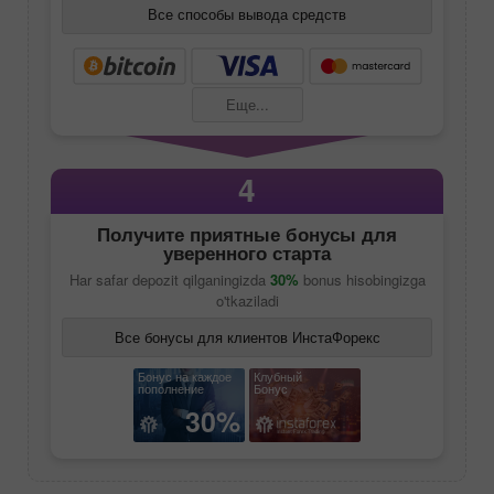
Все способы вывода средств
Еще...
4
Получите приятные бонусы для
уверенного старта
Har safar depozit qilganingizda
30%
bonus hisobingizga
o'tkaziladi
Все бонусы для клиентов ИнстаФорекс
Бонус на каждое
Клубный
пополнение
Бонус
30%