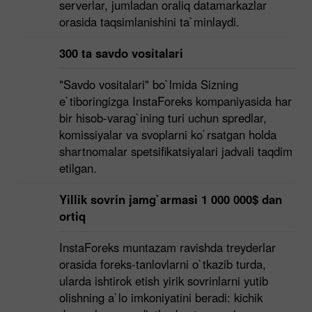
serverlar, jumladan oraliq datamarkazlar
orasida taqsimlanishini ta`minlaydi.
300 ta savdo vositalari
"Savdo vositalari" bo`lmida Sizning
e`tiboringizga InstaForeks kompaniyasida har
bir hisob-varag`ining turi uchun spredlar,
komissiyalar va svoplarni ko`rsatgan holda
shartnomalar spetsifikatsiyalari jadvali taqdim
etilgan.
Yillik sovrin jamg`armasi 1 000 000$ dan
ortiq
InstaForeks muntazam ravishda treyderlar
orasida foreks-tanlovlarni o`tkazib turda,
ularda ishtirok etish yirik sovrinlarni yutib
olishning a`lo imkoniyatini beradi: kichik