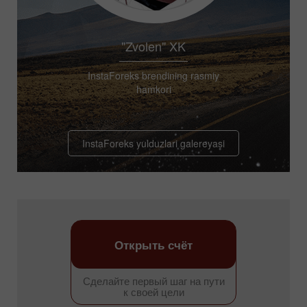
"Zvolen" XK
InstaForeks brendining rasmiy
hamkori
InstaForeks yulduzlari galereyasi
Открыть счёт
Сделайте первый шаг на пути
к своей цели