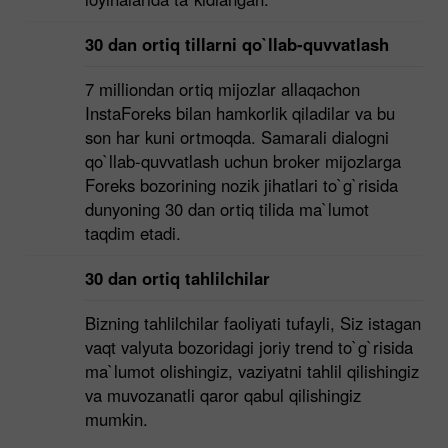
30 dan ortiq tillarni qo`llab-quvvatlash
7 milliondan ortiq mijozlar allaqachon
InstaForeks bilan hamkorlik qiladilar va bu
son har kuni ortmoqda. Samarali dialogni
qo`llab-quvvatlash uchun broker mijozlarga
Foreks bozorining nozik jihatlari to`g`risida
dunyoning 30 dan ortiq tilida ma`lumot
taqdim etadi.
30 dan ortiq tahlilchilar
Bizning tahlilchilar faoliyati tufayli, Siz istagan
vaqt valyuta bozoridagi joriy trend to`g`risida
ma`lumot olishingiz, vaziyatni tahlil qilishingiz
va muvozanatli qaror qabul qilishingiz
mumkin.