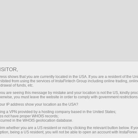
О компании
ISITOR,
Ob InstaForeks
ess shows that you are currently located in the USA. If you are a resident of the Uni
ibited from using the services of InstaFintech Group including online trading, online
drawal of funds, etc.
InstaForeks brendi 2007 yilda yaratilgan va
k you are seeing this message by mistake and your location is not the US, kindly pro
hozirgi vaqtda butun dunyo bo`yicha 7 000 000
herwise, you must leave the website in order to comply with government restrictions
dan ortiq treyderlarning tanlovi bo`ldi.
ur IP address show your location as the USA?
sing a VPN provided by a hosting company based in the United States;
oes not have proper WHOIS records;
occurred in the WHOIS geolocation database.
irm whether you are a US resident or not by clicking the relevant button below. If y
ption, being a US resident, you will not be able to open an account with InstaForex
 ochish