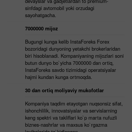
devayslar va gadjetlardan to premium-
sinfdagi avtomobil yoki orzudagi
sayohatgacha.
7000000 mijoz
Bugungi kunga kelib InstaForeks Forex
bozoridagi dunyoning yetakchi brokerlaridan
biri hisoblanadi. Kompaniyaning mijozlari soni
butun dunyo bo`yicha 7000000 dan ortiq,
InstaForeks savdo tizimidagi operatsiyalar
hajmi kundan kunga ortmoqda.
30 dan ortiq moliyaviy mukofotlar
Kompaniya taqdim etayotgan nuqsonsiz sifat,
ishonchlilik, innovatsiyalar va servislarning
keng spektri va takliflari ko`p marta nufuzli
biznes-nashrlar va maxsus ko`rgazma
loyihalarida ta`kidlangan.