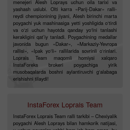
menejeri Alesh Loprays uchun oila tarixi va
yashash uslubi. Olti karra «Parij-Dakar» ralli-
reydi chempionining jiyani, Alesh birinchi marta
poygachi yuk mashinasiga yetti yoshligida o‘tirdi
va o‘zi uchun hayotda qanday yo‘lni tanlashi
kerakligini qat’iy tanladi. Poygachining medallar
javonida bugun «Dakar», «Markaziy-Yevropa
rallisi», «Ipak yo‘li» rallilarida sovrinli o‘rinlari.
Loprais Team maqomli homiysi xalqaro
InstaForeks brokeri poygachiga yirik
musobaqalarda boshni aylantiruvchi g‘alabaga
erishishni tilaydi!
InstaForex Loprais Team
InstaForex Loprais Team ralli tarkibi – Chexiyalik
poygachi Alesh Loprays bilan hamkorik natijasi,
u uchun poygalar xobbi ham ish ham emas, bu