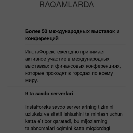
RAQAMLARDA
Более 50 международных выставок и
конференций
ИнстаФорекс ежегодно принимает
активное участие в международных
выставках и финансовых конференциях,
которые проходят в городах по всему
миру.
9 ta savdo serverlari
InstaForeks savdo serverlarining tizimini
uzluksiz va sifatli ishlashini ta`minlash uchun
katta e`tibor qaratadi, bu mijozlarning
talabnomalari oqimini katta miqdordagi