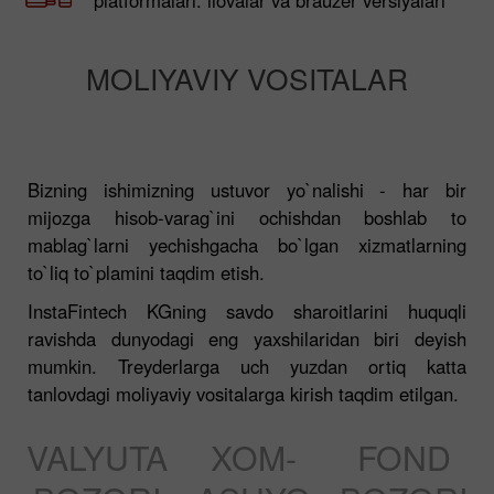
MOLIYAVIY VOSITALAR
Bizning ishimizning ustuvor yo`nalishi - har bir
mijozga hisob-varag`ini ochishdan boshlab to
mablag`larni yechishgacha bo`lgan xizmatlarning
to`liq to`plamini taqdim etish.
InstaFintech KGning savdo sharoitlarini huquqli
ravishda dunyodagi eng yaxshilaridan biri deyish
mumkin. Treyderlarga uch yuzdan ortiq katta
tanlovdagi moliyaviy vositalarga kirish taqdim etilgan.
VALYUTA
XOM-
FOND