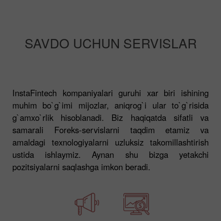
SAVDO UCHUN SERVISLAR
InstaFintech kompaniyalari guruhi xar biri ishining
muhim bo`g`imi mijozlar, aniqrog`i ular to`g`risida
g`amxo`rlik hisoblanadi. Biz haqiqatda sifatli va
samarali Foreks-servislarni taqdim etamiz va
amaldagi texnologiyalarni uzluksiz takomillashtirish
ustida ishlaymiz. Aynan shu bizga yetakchi
pozitsiyalarni saqlashga imkon beradi.