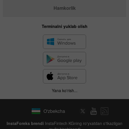
Hamkorlik
Terminalni yuklab olish
Yana ko'rish...
O'zbekcha
InstaForeks brendi
InstaFintech KGning ro'yxatdan o'tkazilgan
mulki hisoblanadi