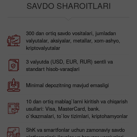
SAVDO SHAROITLARI
300 dan ortiq savdo vositalari, jumladan
valyutalar, aksiyalar, metallar, xom-ashyo,
kriptovalyutalar
3 valyutda (USD, EUR, RUR) sentli va
standart hisob-varaqlari
Minimal depozitning mavjud emasligi
10 dan ortiq mablag`larni kiritish va chiqarish
usullari: Visa, MasterCard, bank.
o`tkazmalari, to`lov tizimlari, kriptohamyonlar
ShK va smartfonlar uchun zamonaviy savdo
platformalari: ilovalar va brauzer versiyalari