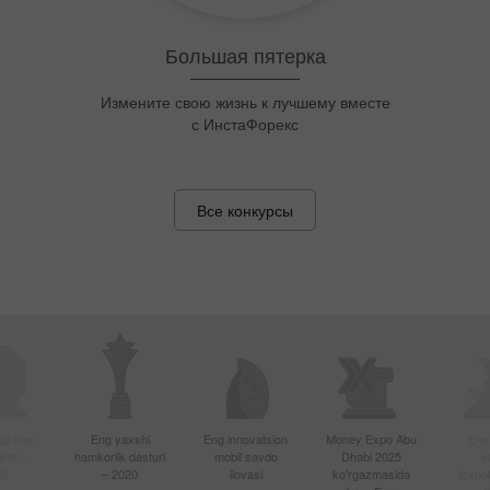
Snayper
Snayper bo`l, har hafta $1 500 ol!
Все конкурсы
gi eng
Eng yaxshi
Eng innovatsion
Money Expo Abu
Eng
oker –
hamkorlik dasturi
mobil savdo
Dhabi 2025
s
20
– 2020
ilovasi
ko'rgazmasida
texnol