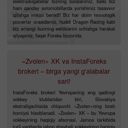
elektrodvigatellar bizning bolalarimiz, balki biz
ham qanday avtomobillarda yurishimiz tasavvur
qilishga imkon beradi! Biz har doim texnologik
pionerlar orasidamiz, huddi Dragon Racing kabi
biz ertangi kunning eshiklarini ochishga harakat
qilyapmiz, faqat Foreks bozorida.
«Zvolen» XK va InstaForeks
brokeri – birga yangi g‘alabalar
sari!
InstaForeks brokeri Yevropaning eng qadimgi
xokkey klublaridan biri, Slovakiya
ekstraligachisida chiquvchi «Zvolen»ning bosh
homiysi hisoblanadi. «Zvolen» XK – bu Yevropa
xokkeyining haqiqiy afsonasi. Jamoa tarkibida
turli vaqtlarda jahon shaybali xokkeyining haqiqiy