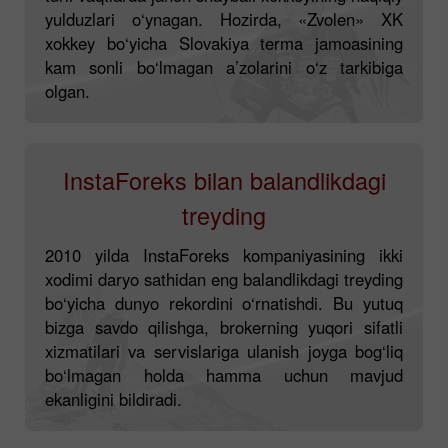
yulduzlari o‘ynagan. Hozirda, «Zvolen» XK
xokkey bo‘yicha Slovakiya terma jamoasining
kam sonli bo‘lmagan a’zolarini o‘z tarkibiga
olgan.
InstaForeks bilan balandlikdagi
treyding
2010 yilda InstaForeks kompaniyasining ikki
xodimi daryo sathidan eng balandlikdagi treyding
bo‘yicha dunyo rekordini o‘rnatishdi. Bu yutuq
bizga savdo qilishga, brokerning yuqori sifatli
xizmatilari va servislariga ulanish joyga bog‘liq
bo‘lmagan holda hamma uchun mavjud
ekanligini bildiradi.