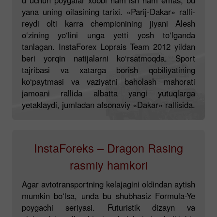
yana uning oilasining tarixi. «Parij-Dakar» ralli-
reydi olti karra chempionining jiyani Alesh
o‘zining yo‘lini unga yetti yosh to‘lganda
tanlagan. InstaForex Loprais Team 2012 yildan
beri yorqin natijalarni ko‘rsatmoqda. Sport
tajribasi va xatarga borish qobiliyatining
ko‘paytmasi va vaziyatni baholash mahorati
jamoani rallida albatta yangi yutuqlarga
yetaklaydi, jumladan afsonaviy «Dakar» rallisida.
InstaForeks – Dragon Rasing
rasmiy hamkori
Agar avtotransportning kelajagini oldindan aytish
mumkin bo‘lsa, unda bu shubhasiz Formula-Ye
poygachi seriyasi. Futuristik dizayn va