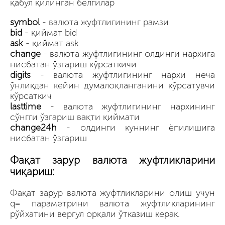
қабул қилинган белгилар
symbol
- валюта жуфтлигининг рамзи
bid
- қиймат bid
ask
- қиймат ask
change
- валюта жуфтлигининг олдинги нархига
нисбатан ўзгариш кўрсаткичи
digits
- валюта жуфтлигининг нархи неча
ўнликдан кейин думалоқланганини кўрсатувчи
кўрсаткич
lasttime
- валюта жуфтлигининг нархининг
сўнгги ўзгариш вақти қиймати
change24h
- олдинги куннинг ёпилишига
нисбатан ўзгариш
Фақат зарур валюта жуфтликларини
чиқариш:
Фақат зарур валюта жуфтликларини олиш учун
q= параметрини валюта жуфтликларининг
рўйхатини вергул орқали ўтказиш керак.