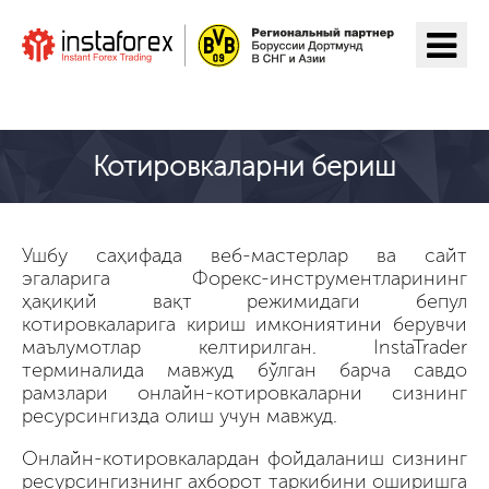
ИнстаФорекс га ўтиш
Котировкаларни бериш
Ушбу саҳифада веб-мастерлар ва сайт
эгаларига Форекс-инструментларининг
ҳақиқий вақт режимидаги бепул
котировкаларига кириш имкониятини берувчи
маълумотлар келтирилган. InstaTrader
терминалида мавжуд бўлган барча савдо
рамзлари онлайн-котировкаларни сизнинг
ресурсингизда олиш учун мавжуд.
Онлайн-котировкалардан фойдаланиш сизнинг
ресурсингизнинг ахборот таркибини оширишга