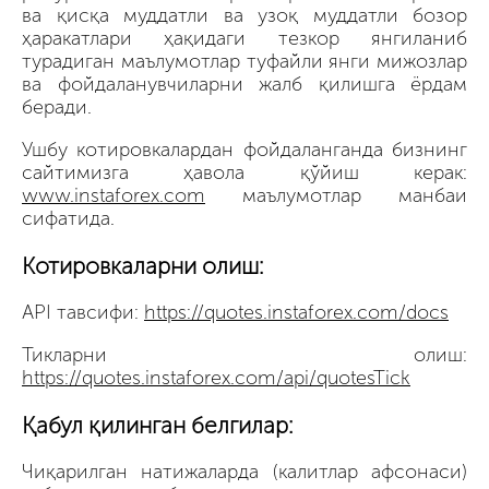
ва қисқа муддатли ва узоқ муддатли бозор
ҳаракатлари ҳақидаги тезкор янгиланиб
турадиган маълумотлар туфайли янги мижозлар
ва фойдаланувчиларни жалб қилишга ёрдам
беради.
Ушбу котировкалардан фойдаланганда бизнинг
сайтимизга ҳавола қўйиш керак:
www.instaforex.com
маълумотлар манбаи
сифатида.
Котировкаларни олиш:
API тавсифи:
https://quotes.instaforex.com/docs
Тикларни олиш:
https://quotes.instaforex.com/api/quotesTick
Қабул қилинган белгилар:
Чиқарилган натижаларда (калитлар афсонаси)