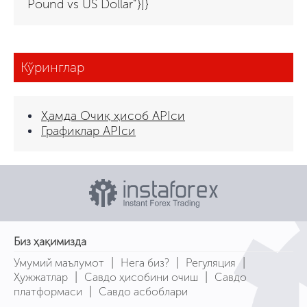
Pound vs US Dollar"}]}
Кўринглар
Ҳамда Очиқ ҳисоб APIси
Графиклар APIси
Биз ҳақимизда
|
|
|
Умумий маълумот
Нега биз?
Регуляция
|
|
Ҳужжатлар
Савдо ҳисобини очиш
Савдо
|
платформаси
Савдо асбоблари