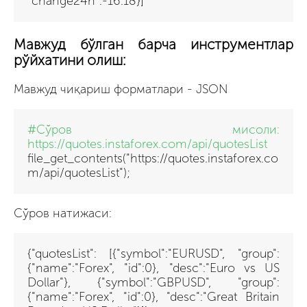
"change24h":-16.18}]
Мавжуд бўлган барча инструментлар
рўйхатини олиш:
Мавжуд чиқариш форматлари - JSON
#Сўров мисоли:
https://quotes.instaforex.com/api/quotesList
file_get_contents("https://quotes.instaforex.co
m/api/quotesList")
;
Сўров натижаси:
{"quotesList": [{"symbol":"EURUSD", "group":
{"name":"Forex", "id":0}, "desc":"Euro vs US
Dollar"}, {"symbol":"GBPUSD", "group":
{"name":"Forex", "id":0}, "desc":"Great Britain