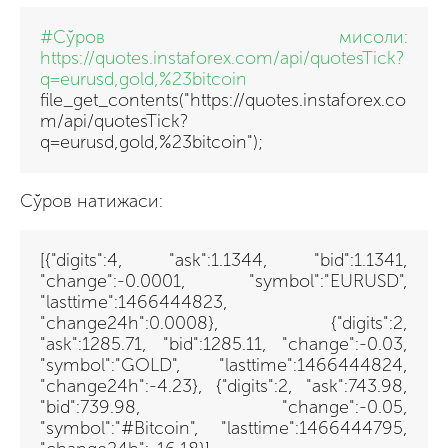
#Сўров мисоли:
https://quotes.instaforex.com/api/quotesTick?
q=eurusd,gold,%23bitcoin
file_get_contents("https://quotes.instaforex.co
m/api/quotesTick?
q=eurusd,gold,%23bitcoin");
Сўров натижаси:
[{"digits":4, "ask":1.1344, "bid":1.1341,
"change":-0.0001, "symbol":"EURUSD",
"lasttime":1466444823,
"change24h":0.0008}, {"digits":2,
"ask":1285.71, "bid":1285.11, "change":-0.03,
"symbol":"GOLD", "lasttime":1466444824,
"change24h":-4.23}, {"digits":2, "ask":743.98,
"bid":739.98, "change":-0.05,
"symbol":"#Bitcoin", "lasttime":1466444795,