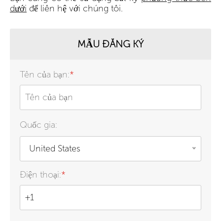
dưới
để liên hệ với chúng tôi.
MẪU ĐĂNG KÝ
Tên của bạn:
*
Quốc gia:
United States
Điện thoại:
*