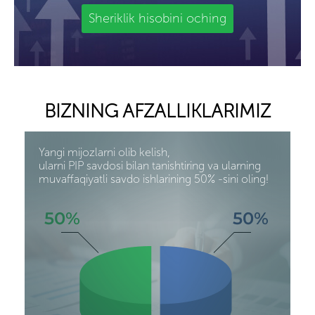
Sheriklik hisobini oching
BIZNING AFZALLIKLARIMIZ
Yangi mijozlarni olib kelish,
ularni PIP savdosi bilan tanishtiring va ularning
muvaffaqiyatli savdo ishlarining 50% -sini oling!