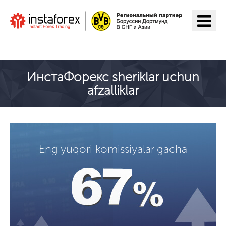
ИнстаФорекс ga o'tish
ИнстаФорекс sheriklar uchun
afzalliklar
Eng yuqori komissiyalar gacha