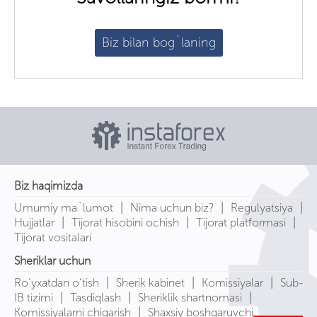
Biz bilan bog`laning
Biz haqimizda
|
|
|
Umumiy ma`lumot
Nima uchun biz?
Regulyatsiya
|
|
|
Hujjatlar
Tijorat hisobini ochish
Tijorat platformasi
Tijorat vositalari
Sheriklar uchun
|
|
|
Ro‘yxatdan o‘tish
Sherik kabinet
Komissiyalar
Sub-
|
|
|
IB tizimi
Tasdiqlash
Sheriklik shartnomasi
|
Komissiyalarni chiqarish
Shaxsiy boshqaruvchi