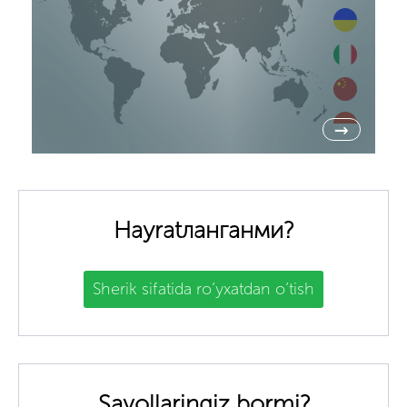
→
Hayratланганми?
Sherik sifatida ro’yxatdan o’tish
Savollaringiz bormi?