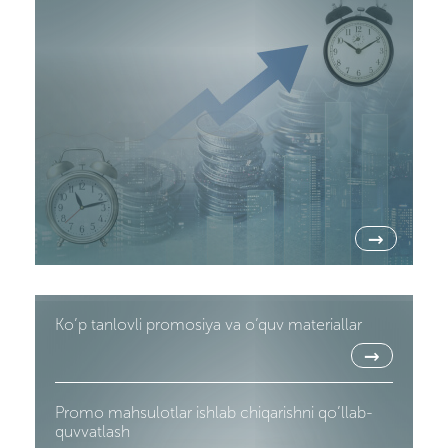
→
Ko’p tanlovli promosiya va o’quv materiallar
→
Promo mahsulotlar ishlab chiqarishni qo’llab-
quvvatlash