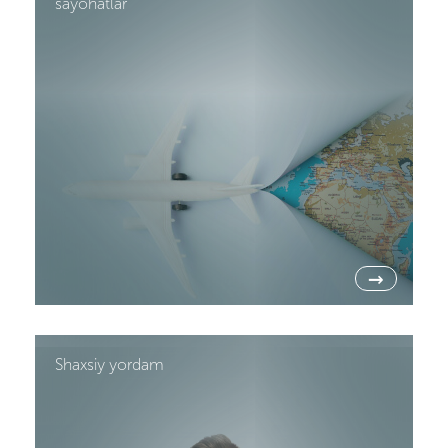
sayohatlar
→
Shaxsiy yordam