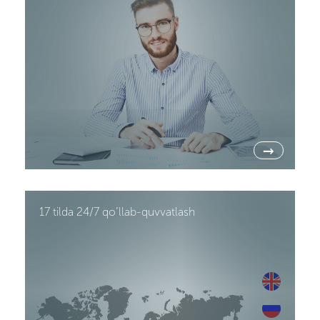
→
17 tilda 24/7 qo’llab-quvvatlash